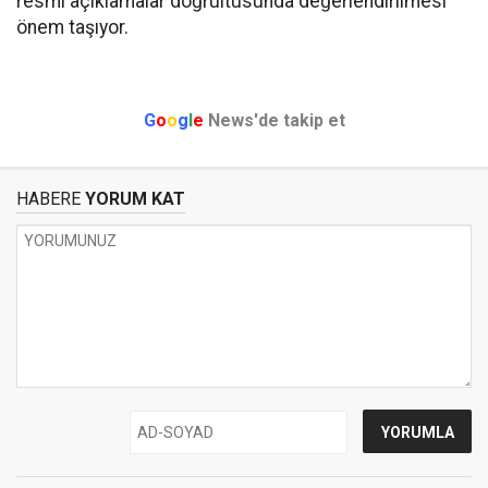
resmi açıklamalar doğrultusunda değerlendirilmesi
önem taşıyor.
G
o
o
g
l
e
News'de takip et
HABERE
YORUM KAT