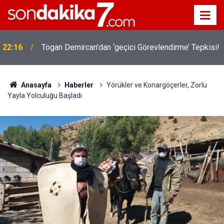
22:16
Togan Demircan’dan ‘geçici Görevlendirme’ Tepkisi!
Anasayfa
Haberler
Yörükler ve Konargöçerler, Zorlu
Yayla Yolculuğu Başladı