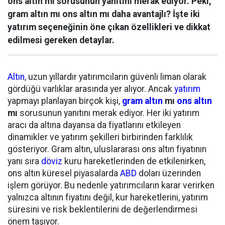
ons altın mı sorusunun yanıtını merak ediyor. Peki,
gram altın mı ons altın mı daha avantajlı? İşte iki
yatırım seçeneğinin öne çıkan özellikleri ve dikkat
edilmesi gereken detaylar.
Altın
, uzun yıllardır yatırımcıların güvenli liman olarak
gördüğü varlıklar arasında yer alıyor. Ancak
yatırım
yapmayı planlayan birçok kişi,
gram altın
mı
ons altın
mı
sorusunun yanıtını merak ediyor. Her iki yatırım
aracı da altına dayansa da fiyatlarını etkileyen
dinamikler ve yatırım şekilleri birbirinden farklılık
gösteriyor. Gram altın, uluslararası ons altın fiyatının
yanı sıra
döviz
kuru hareketlerinden de etkilenirken,
ons altın küresel piyasalarda
ABD
doları üzerinden
işlem görüyor. Bu nedenle yatırımcıların karar verirken
yalnızca altının fiyatını değil, kur hareketlerini, yatırım
süresini ve risk beklentilerini de değerlendirmesi
önem taşıyor.