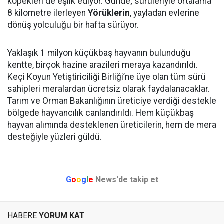
köpekleri de eşlik ediyor. Günde; sürüleriyle ortalama
8 kilometre ilerleyen
Yörüklerin
, yayladan evlerine
dönüş yolculuğu bir hafta sürüyor.
Yaklaşık 1 milyon küçükbaş hayvanın bulunduğu
kentte, birçok hazine arazileri meraya kazandırıldı.
Keçi Koyun Yetiştiriciliği Birliği’ne üye olan tüm sürü
sahipleri meralardan ücretsiz olarak faydalanacaklar.
Tarım ve Orman Bakanlığının üreticiye verdiği destekle
bölgede hayvancılık canlandırıldı. Hem küçükbaş
hayvan alımında desteklenen üreticilerin, hem de mera
desteğiyle yüzleri güldü.
G
o
o
g
l
e
News'de takip et
HABERE
YORUM KAT