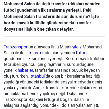
Mohamed Salah ile ilgili transfer iddiaları yeniden
futbol gündeminin ilk sıralarına yerleşti. Peki
Mohamed Salah transferinde son durum ne? İşte
bordo-mavili kulübün gündemindeki transfer
dosyasına ilişkin öne çıkan detaylar.
Trabzonspor
'un dünyaca ünlü Mısırlı
yıldız
Mohamed
Salah ile ilgili
transfer
iddiaları yeniden
futbol
gündeminin ilk sıralarına yerleşti. Bordo-mavili kulübün
tecrübeli oyuncu için girişimlerini sürdürdüğüne
yönelik
haberler
, taraftarlar arasında büyük heyecan
oluştururken,
İstanbul
'da olası bir karşılama hazırlığı
yapıldığı yönündeki iddialar da sosyal medyada geniş
yankı uyandırdı. Ancak transfer sürecine ilişkin resmi
bir açıklama henüz yapılmış değil. Daha önce
Trabzonspor Başkanı Ertuğrul Doğan, Salah ile
anlaşma sağlandığı yönündeki iddiaları yalanlamıştı.