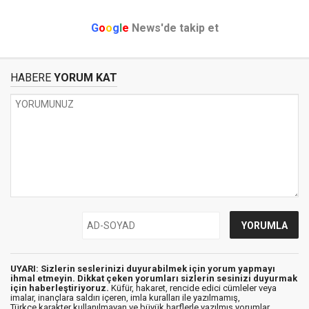
G
o
o
g
l
e
News'de takip et
HABERE
YORUM KAT
UYARI: Sizlerin seslerinizi duyurabilmek için yorum yapmayı
ihmal etmeyin. Dikkat çeken yorumları sizlerin sesinizi duyurmak
için haberleştiriyoruz.
Küfür, hakaret, rencide edici cümleler veya
imalar, inançlara saldırı içeren, imla kuralları ile yazılmamış,
Türkçe karakter kullanılmayan ve büyük harflerle yazılmış yorumlar