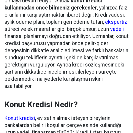
olmaya devam ediyor. Ancak
konut kredisi
kullanmadan önce bilmeniz gerekenler
, yalnızca faiz
oranlarını karşılaştırmaktan ibaret değil. Kredi vadesi,
aylık ödeme planı, toplam geri ödeme tutarı,
ekspertiz
süreci ve ek masraflar gibi birçok unsur, uzun
vadeli
finansal planlamayı doğrudan etkiliyor. Uzmanlar, konut
kredisi başvurusu yapmadan önce gelir-gider
dengesinin dikkatle analiz edilmesi ve farklı bankaların
sunduğu tekliflerin ayrıntılı şekilde karşılaştırılması
gerektiğini vurguluyor. Ayrıca kredi sözleşmesindeki
şartların dikkatlice incelenmesi, ilerleyen süreçte
beklenmedik maliyetlerle karşılaşma riskini
azaltabiliyor.
Konut Kredisi Nedir?
Konut kredisi
, ev satın almak isteyen bireylerin
bankalardan belirli koşullar çerçevesinde kullandığı
uzun vadeli finansman türüdür. Kredi tutarı, başvuru