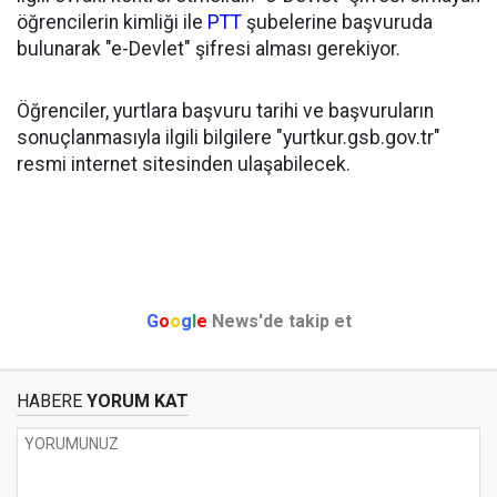
öğrencilerin kimliği ile
PTT
şubelerine başvuruda
bulunarak "e-Devlet" şifresi alması gerekiyor.
Öğrenciler, yurtlara başvuru tarihi ve başvuruların
sonuçlanmasıyla ilgili bilgilere "yurtkur.gsb.gov.tr"
resmi internet sitesinden ulaşabilecek.
G
o
o
g
l
e
News'de takip et
HABERE
YORUM KAT