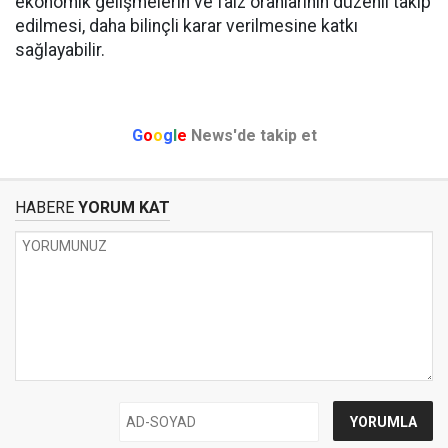
ekonomik gelişmelerin ve faiz oranlarının düzenli takip
edilmesi, daha bilinçli karar verilmesine katkı
sağlayabilir.
G
o
o
g
l
e
News'de takip et
HABERE
YORUM KAT