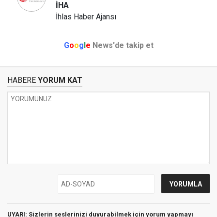
İHA
İhlas Haber Ajansı
G
o
o
g
l
e
News'de takip et
HABERE
YORUM KAT
UYARI: Sizlerin seslerinizi duyurabilmek için yorum yapmayı