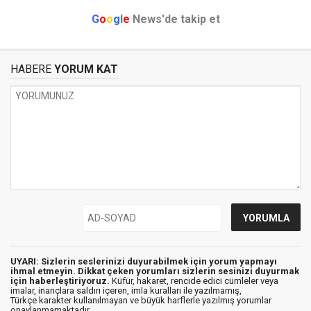
G
o
o
g
l
e
News'de takip et
HABERE
YORUM KAT
UYARI: Sizlerin seslerinizi duyurabilmek için yorum yapmayı
ihmal etmeyin. Dikkat çeken yorumları sizlerin sesinizi duyurmak
için haberleştiriyoruz.
Küfür, hakaret, rencide edici cümleler veya
imalar, inançlara saldırı içeren, imla kuralları ile yazılmamış,
Türkçe karakter kullanılmayan ve büyük harflerle yazılmış yorumlar
onaylanmamaktadır.