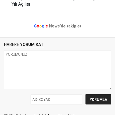
Yılı Açılışı
G
o
o
g
l
e
News'de takip et
HABERE
YORUM KAT