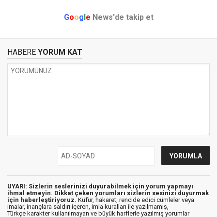
G
o
o
g
l
e
News'de takip et
HABERE
YORUM KAT
UYARI: Sizlerin seslerinizi duyurabilmek için yorum yapmayı
ihmal etmeyin. Dikkat çeken yorumları sizlerin sesinizi duyurmak
için haberleştiriyoruz.
Küfür, hakaret, rencide edici cümleler veya
imalar, inançlara saldırı içeren, imla kuralları ile yazılmamış,
Türkçe karakter kullanılmayan ve büyük harflerle yazılmış yorumlar