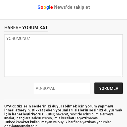
G
o
o
g
l
e
News'de takip et
HABERE
YORUM KAT
UYARI: Sizlerin seslerinizi duyurabilmek için yorum yapmayı
ihmal etmeyin. Dikkat çeken yorumları sizlerin sesinizi duyurmak
için haberleştiriyoruz.
Küfür, hakaret, rencide edici cümleler veya
imalar, inançlara saldırı içeren, imla kuralları ile yazılmamış,
Türkçe karakter kullanılmayan ve büyük harflerle yazılmış yorumlar
onaylanmamaktadır.