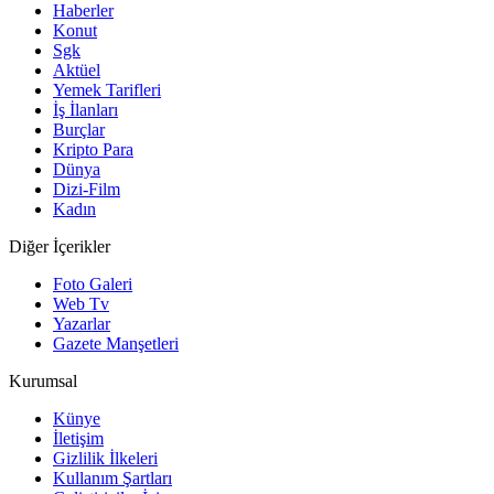
Haberler
Konut
Sgk
Aktüel
Yemek Tarifleri
İş İlanları
Burçlar
Kripto Para
Dünya
Dizi-Film
Kadın
Diğer İçerikler
Foto Galeri
Web Tv
Yazarlar
Gazete Manşetleri
Kurumsal
Künye
İletişim
Gizlilik İlkeleri
Kullanım Şartları