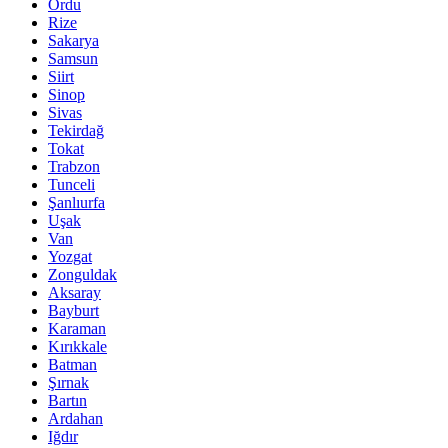
Ordu
Rize
Sakarya
Samsun
Siirt
Sinop
Sivas
Tekirdağ
Tokat
Trabzon
Tunceli
Şanlıurfa
Uşak
Van
Yozgat
Zonguldak
Aksaray
Bayburt
Karaman
Kırıkkale
Batman
Şırnak
Bartın
Ardahan
Iğdır