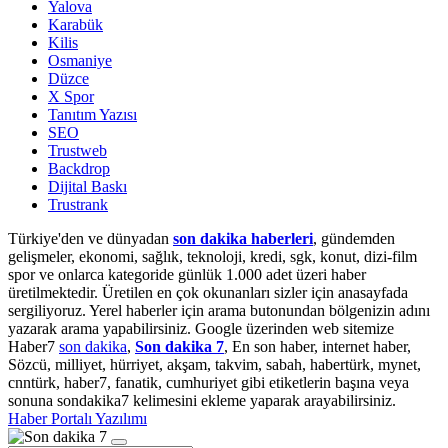
Yalova
Karabük
Kilis
Osmaniye
Düzce
X Spor
Tanıtım Yazısı
SEO
Trustweb
Backdrop
Dijital Baskı
Trustrank
Türkiye'den ve dünyadan
son dakika haberleri
, gündemden
gelişmeler, ekonomi, sağlık, teknoloji, kredi, sgk, konut, dizi-film
spor ve onlarca kategoride günlük 1.000 adet üzeri haber
üretilmektedir. Üretilen en çok okunanları sizler için anasayfada
sergiliyoruz. Yerel haberler için arama butonundan bölgenizin adını
yazarak arama yapabilirsiniz. Google üzerinden web sitemize
Haber7
son dakika
,
Son dakika 7
, En son haber, internet haber,
Sözcü, milliyet, hürriyet, akşam, takvim, sabah, habertürk, mynet,
cnntürk, haber7, fanatik, cumhuriyet gibi etiketlerin başına veya
sonuna sondakika7 kelimesini ekleme yaparak arayabilirsiniz.
Haber Portalı Yazılımı