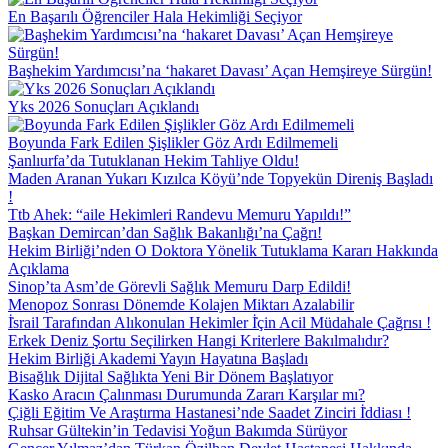
En Başarılı Öğrenciler Hala Hekimliği Seçiyor
Başhekim Yardımcısı’na ‘hakaret Davası’ Açan Hemşireye Sürgün!
Yks 2026 Sonuçları Açıklandı
Boyunda Fark Edilen Şişlikler Göz Ardı Edilmemeli
Şanlıurfa’da Tutuklanan Hekim Tahliye Oldu!
Maden Aranan Yukarı Kızılca Köyü’nde Topyekün Direniş Başladı
!
Ttb Ahek: “aile Hekimleri Randevu Memuru Yapıldı!”
Başkan Demircan’dan Sağlık Bakanlığı’na Çağrı!
Hekim Birliği’nden O Doktora Yönelik Tutuklama Kararı Hakkında
Açıklama
Sinop’ta Asm’de Görevli Sağlık Memuru Darp Edildi!
Menopoz Sonrası Dönemde Kolajen Miktarı Azalabilir
İ̇srail Tarafından Alıkonulan Hekimler İ̇çin Acil Müdahale Çağrısı !
Erkek Deniz Şortu Seçilirken Hangi Kriterlere Bakılmalıdır?
Hekim Birliği Akademi Yayın Hayatına Başladı
Bisağlık Dijital Sağlıkta Yeni Bir Dönem Başlatıyor
Kasko Aracın Çalınması Durumunda Zararı Karşılar mı?
Çiğli Eğitim Ve Araştırma Hastanesi’nde Saadet Zinciri İ̇ddiası !
Ruhsar Gültekin’in Tedavisi Yoğun Bakımda Sürüyor