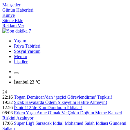
Manşetler
Günün Haberleri
Künye
Sitene Ekle
Reklam Ver
Yaşam
Rüya Tabirleri
Sosyal Yardım
Memur
İlişkiler
İstanbul
23 °C
24
22:16
Togan Demircan’dan ‘geçici Görevlendirme’ Tepkisi!
19:32
Sıcak Havalarda Ödem Şikayetini Hafife Almayın!
12:56
İ̇zmir 112’de Kan Donduran İ̇ddialar!
08:03
Erken Yaşta Anne Olmak Ve Çoklu Doğum Meme Kanseri
Riskini Azaltıyor
17:06
Süper Lig'i Sarsacak İddia! Mohamed Salah İddiası Gündemi
Salladı