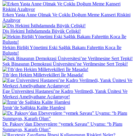
Erken Yaşta Anne Olmak Ve Çoklu Doğum Meme Kanseri Riskini
Azaltıyor
Diş Hekimi İ̇stihdamında Büyük Çelişki!
Hekim Birliği Yönetimi Eski Sağlık Bakanı Fahrettin Koca İle
Buluştu!
Sgk Binasının Demokrasi Üniversitesi’ne Verilmesine Sert Tepki!
Ttb’den Hekim Milletvekilleri İle Masada!
Ege Üniversitesi Hastanesi’ne Kadro Verilmedi, Yanık Ünitesi Ve
Merkezi Ameliyathane Açılamıyor!
İ̇zmir’de Sağlıkta Kalite Hamlesi
Dr. Paksoy’dan Ebeveynlere “yemek Savaşı” Uyarısı: “b Planı
Sunmayın, Kararlı Olun”