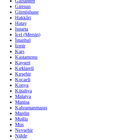
Gaziantep
Giresun
Gümüşhane
Hakkâri
Hatay
Isparta
İçel (Mersin)
İstanbul
İzmir
Kars
Kastamonu
Kayseri
Kırklareli
Kırşehir
Kocaeli
Konya
Kütahya
Malatya
Manisa
Kahramanmaraş
Mardin
Muğla
Muş
Nevşehir
Niğde