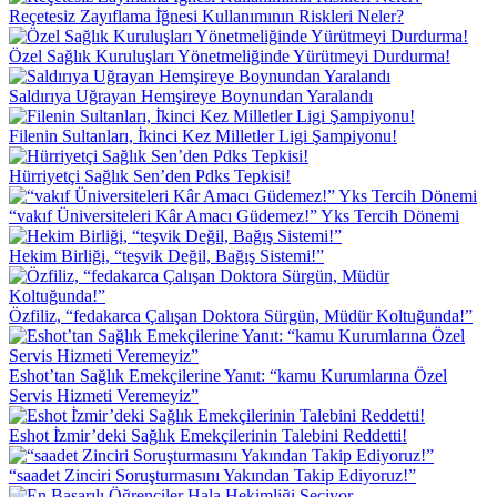
Reçetesiz Zayıflama İ̇ğnesi Kullanımının Riskleri Neler?
Özel Sağlık Kuruluşları Yönetmeliğinde Yürütmeyi Durdurma!
Saldırıya Uğrayan Hemşireye Boynundan Yaralandı
Filenin Sultanları, İ̇kinci Kez Milletler Ligi Şampiyonu!
Hürriyetçi Sağlık Sen’den Pdks Tepkisi!
“vakıf Üniversiteleri Kâr Amacı Güdemez!” Yks Tercih Dönemi
Hekim Birliği, “teşvik Değil, Bağış Sistemi!”
Özfiliz, “fedakarca Çalışan Doktora Sürgün, Müdür Koltuğunda!”
Eshot’tan Sağlık Emekçilerine Yanıt: “kamu Kurumlarına Özel
Servis Hizmeti Veremeyiz”
Eshot İ̇zmir’deki Sağlık Emekçilerinin Talebini Reddetti!
“saadet Zinciri Soruşturmasını Yakından Takip Ediyoruz!”