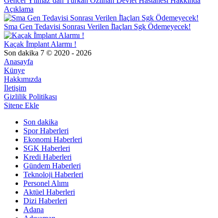
Gencer Yılmaz’dan Türkan Özilhan Devlet Hastanesi Hakkında
Açıklama
Sma Gen Tedavisi Sonrası Verilen İ̇laçları Sgk Ödemeyecek!
Kaçak İ̇mplant Alarmı !
Son dakika 7 © 2020 - 2026
Anasayfa
Künye
Hakkımızda
İletişim
Gizlilik Politikası
Sitene Ekle
Son dakika
Spor Haberleri
Ekonomi Haberleri
SGK Haberleri
Kredi Haberleri
Gündem Haberleri
Teknoloji Haberleri
Personel Alımı
Aktüel Haberleri
Dizi Haberleri
Adana