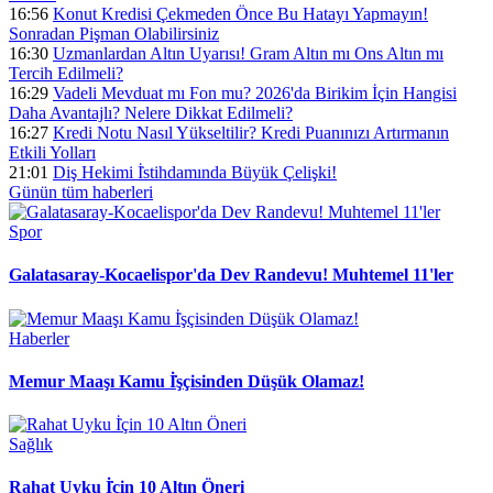
16:56
Konut Kredisi Çekmeden Önce Bu Hatayı Yapmayın!
Sonradan Pişman Olabilirsiniz
16:30
Uzmanlardan Altın Uyarısı! Gram Altın mı Ons Altın mı
Tercih Edilmeli?
16:29
Vadeli Mevduat mı Fon mu? 2026'da Birikim İçin Hangisi
Daha Avantajlı? Nelere Dikkat Edilmeli?
16:27
Kredi Notu Nasıl Yükseltilir? Kredi Puanınızı Artırmanın
Etkili Yolları
21:01
Diş Hekimi İ̇stihdamında Büyük Çelişki!
Günün tüm
haberleri
Spor
Galatasaray-Kocaelispor'da Dev Randevu! Muhtemel 11'ler
Haberler
Memur Maaşı Kamu İ̇şçisinden Düşük Olamaz!
Sağlık
Rahat Uyku İ̇çin 10 Altın Öneri