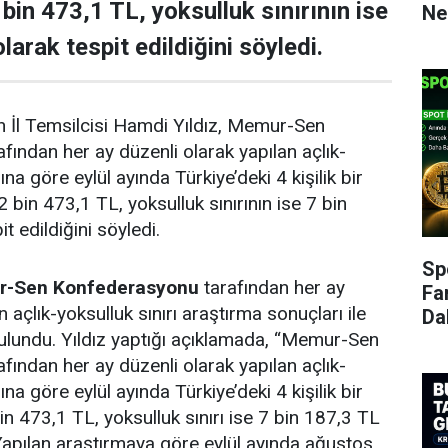
2 bin 473,1 TL, yoksulluk sınırının ise
Ne
larak tespit edildiğini söyledi.
İl Temsilcisi Hamdi Yıldız, Memur-Sen
ından her ay düzenli olarak yapılan açlık-
na göre eylül ayında Türkiye’deki 4 kişilik bir
n 2 bin 473,1 TL, yoksulluk sınırının ise 7 bin
t edildiğini söyledi.
Sp
-Sen Konfederasyonu
tarafından her ay
Fa
n açlık-yoksulluk sınırı araştırma sonuçları ile
Da
 bulundu. Yıldız yaptığı açıklamada, “Memur-Sen
ından her ay düzenli olarak yapılan açlık-
na göre eylül ayında Türkiye’deki 4 kişilik bir
 bin 473,1 TL, yoksulluk sınırı ise 7 bin 187,3 TL
. Yapılan araştırmaya göre eylül ayında ağustos