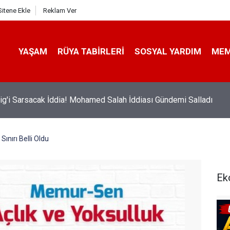
Sitene Ekle
Reklam Ver
YAŞAM
RÜYA TABIRLERI
SOSYAL YARDIM
ME
redisi Çekmeden Önce Bu Hatayı Yapmayın! Sonradan Pişman
siniz
Sınırı Belli Oldu
Ek