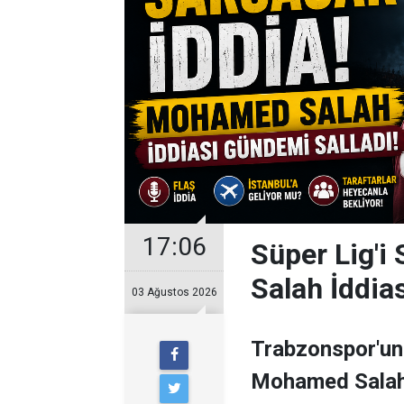
17:06
Süper Lig'i
Salah İddia
03 Ağustos 2026
Trabzonspor'un 
Mohamed Salah il