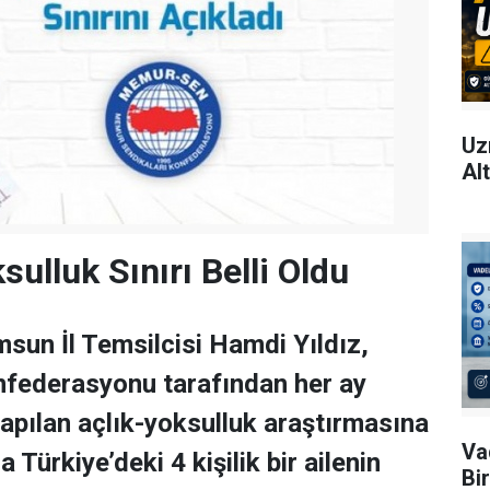
Uz
Al
sulluk Sınırı Belli Oldu
un İl Temsilcisi Hamdi Yıldız,
ederasyonu tarafından her ay
yapılan açlık-yoksulluk araştırmasına
Va
 Türkiye’deki 4 kişilik bir ailenin
Bi