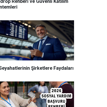
rdrop Rehberi ve Güvenli Katılım
ntemleri
 Seyahatlerinin Şirketlere Faydaları