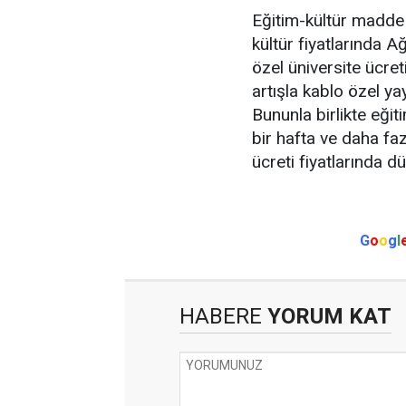
Eğitim-kültür madde f
kültür fiyatlarında 
özel üniversite ücret
artışla kablo özel ya
Bununla birlikte eğit
bir hafta ve daha fazl
ücreti fiyatlarında dü
G
o
o
g
l
HABERE
YORUM KAT