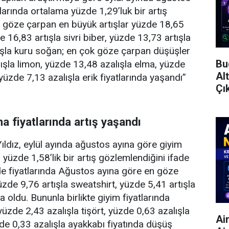
larında ortalama yüzde 1,29’luk bir artış
a göze çarpan en büyük artışlar yüzde 18,65
de 16,83 artışla sivri biber, yüzde 13,73 artışla
ışla kuru soğan; en çok göze çarpan düşüşler
Bu
ışla limon, yüzde 13,48 azalışla elma, yüzde
Al
 yüzde 7,13 azalışla erik fiyatlarında yaşandı”
Çı
a fiyatlarında artış yaşandı
ıldız, eylül ayında ağustos ayına göre giyim
 yüzde 1,58’lik bir artış gözlemlendiğini ifade
e fiyatlarında Ağustos ayına göre en göze
zde 9,76 artışla sweatshirt, yüzde 5,41 artışla
a oldu. Bununla birlikte giyim fiyatlarında
üzde 2,43 azalışla tişört, yüzde 0,63 azalışla
Ai
de 0,33 azalışla ayakkabı fiyatında düşüş