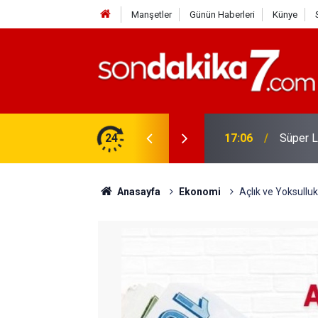
Manşetler
Günün Haberleri
Künye
Konut K
amed Salah İddiası Gündemi Salladı
24
16:56
Olabilir
Anasayfa
Ekonomi
Açlık ve Yoksulluk 