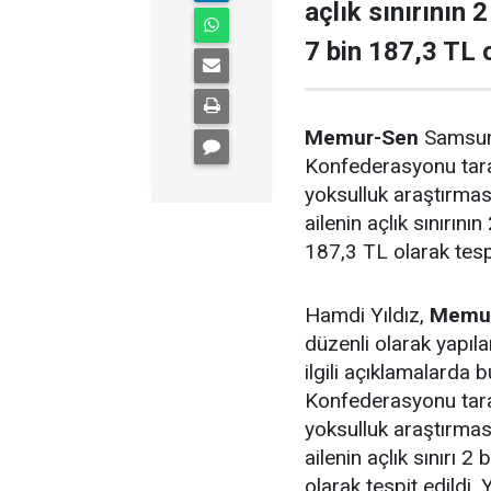
açlık sınırının 
7 bin 187,3 TL o
Memur-Sen
Samsun 
Konfederasyonu taraf
yoksulluk araştırması
ailenin açlık sınırını
187,3 TL olarak tespi
Hamdi Yıldız,
Memur
düzenli olarak yapıla
ilgili açıklamalarda
Konfederasyonu taraf
yoksulluk araştırması
ailenin açlık sınırı 2
olarak tespit edildi