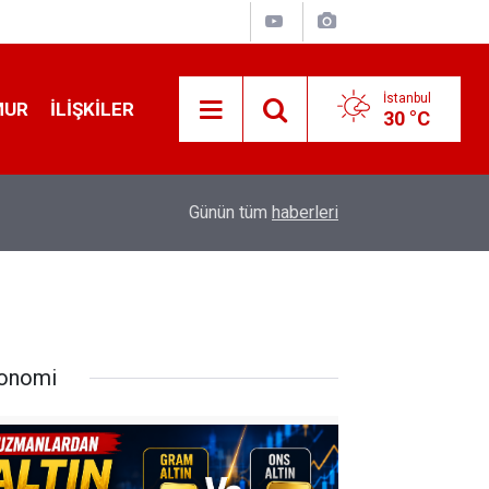
İstanbul
MUR
İLIŞKILER
30 °C
16:30
Uzmanlardan Altın Uyarısı! Gram Altın mı Ons Alt
Günün tüm
haberleri
onomi