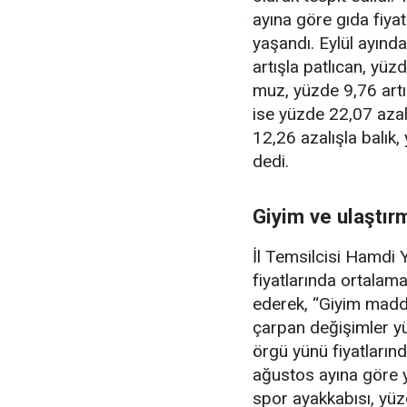
ayına göre gıda fiyat
yaşandı. Eylül ayınd
artışla patlıcan, yüz
muz, yüzde 9,76 art
ise yüzde 22,07 azal
12,26 azalışla balık,
dedi.
Giyim ve ulaştırm
İl Temsilcisi Hamdi Y
fiyatlarında ortalama
ederek, “Giyim madd
çarpan değişimler yü
örgü yünü fiyatlarınd
ağustos ayına göre y
spor ayakkabısı, yüz