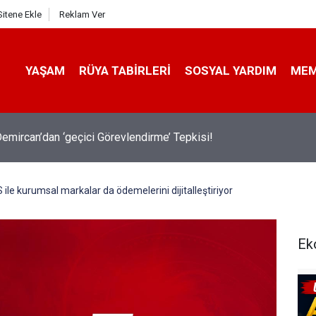
Sitene Ekle
Reklam Ver
YAŞAM
RÜYA TABIRLERI
SOSYAL YARDIM
ME
emircan’dan ‘geçici Görevlendirme’ Tepkisi!
le kurumsal markalar da ödemelerini dijitalleştiriyor
Ek