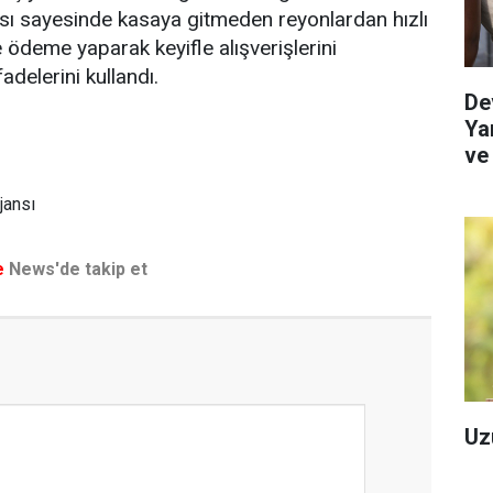
 sayesinde kasaya gitmeden reyonlardan hızlı
e ödeme yaparak keyifle alışverişlerini
adelerini kullandı.
De
Yar
ve
Re
jansı
e
News'de takip et
Uz