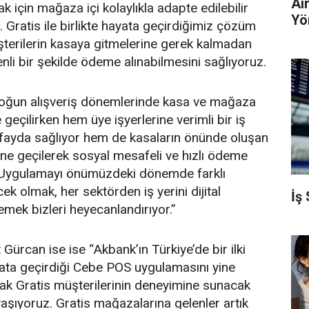
Ai
 için mağaza içi kolaylıkla adapte edilebilir
Yö
Gratis ile birlikte hayata geçirdiğimiz çözüm
şterilerin kasaya gitmelerine gerek kalmadan
nli bir şekilde ödeme alınabilmesini sağlıyoruz.
oğun alışveriş dönemlerinde kasa ve mağaza
eçilirken hem üye işyerlerine verimli bir iş
fayda sağlıyor hem de kasaların önünde oluşan
ne geçilerek sosyal mesafeli ve hızlı ödeme
z. Uygulamayı önümüzdeki dönemde farklı
k olmak, her sektörden iş yerini dijital
İş
emek bizleri heyecanlandırıyor.”
Gürcan ise ise “Akbank’ın Türkiye’de bir ilki
yata geçirdiği Cebe POS uygulamasını yine
arak Gratis müşterilerinin deneyimine sunacak
aşıyoruz. Gratis mağazalarına gelenler artık