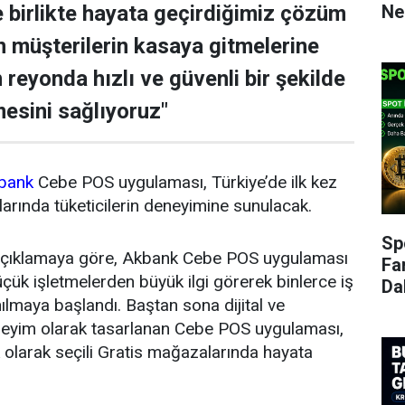
Ne
le birlikte hayata geçirdiğimiz çözüm
in müşterilerin kasaya gitmelerine
reyonda hızlı ve güvenli bir şekilde
esini sağlıyoruz"
bank
Cebe POS uygulaması, Türkiye’de ilk kez
larında tüketicilerin deneyimine sunulacak.
Sp
 açıklamaya göre, Akbank Cebe POS uygulaması
Fa
ük işletmelerden büyük ilgi görerek binlerce iş
Da
nılmaya başlandı. Baştan sona dijital ve
eneyim olarak tasarlanan Cebe POS uygulaması,
lk olarak seçili Gratis mağazalarında hayata