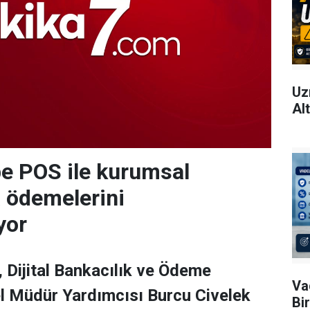
Uz
Al
e POS ile kurumsal
 ödemelerini
iyor
, Dijital Bankacılık ve Ödeme
Va
l Müdür Yardımcısı Burcu Civelek
Bi