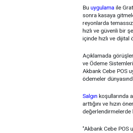
Bu
uygulama
ile Gra
sonra kasaya gitmel
reyonlarda temassı
hızlı ve güvenli bir
içinde hızlı ve dijit
Açıklamada görüşlerin
ve Ödeme Sistemleri
Akbank Cebe POS uyg
ödemeler dünyasında 
Salgın
koşullarında a
arttığını ve hızın ö
değerlendirmelerde 
"Akbank Cebe POS uyg