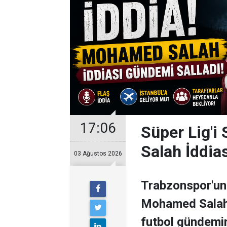
17:06
Süper Lig'i
Salah İddia
03 Ağustos 2026
Trabzonspor'un 
Mohamed Salah il
futbol gündemini