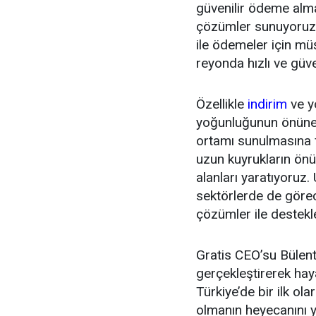
güvenilir ödeme almak
çözümler sunuyoruz. 
ile ödemeler için mü
reyonda hızlı ve güve
Özellikle
indirim
ve y
yoğunluğunun önüne g
ortamı sunulmasına 
uzun kuyrukların önü
alanları yaratıyoru
sektörlerde de görece
çözümler ile destekl
Gratis CEO’su Bülent 
gerçekleştirerek ha
Türkiye’de bir ilk ol
olmanın heyecanını y