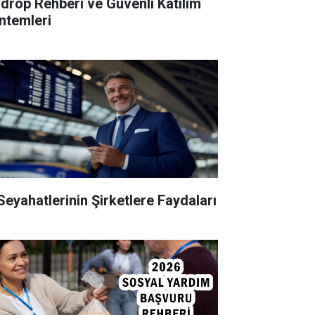
rdrop Rehberi ve Güvenli Katılım
ntemleri
 Seyahatlerinin Şirketlere Faydaları