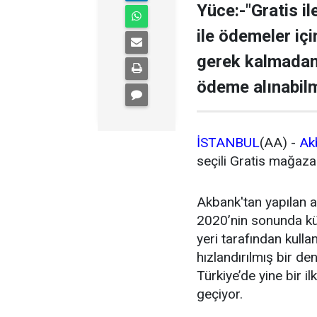
Yüce:-"Gratis i
ile ödemeler iç
gerek kalmadan 
ödeme alınabilm
İSTANBUL
(AA) -
Ak
seçili Gratis mağaza
Akbank'tan yapılan
2020’nin sonunda küç
yeri tarafından kulla
hızlandırılmış bir d
Türkiye’de yine bir i
geçiyor.