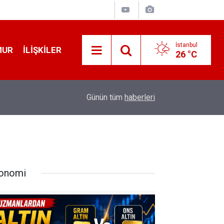
İstanbul
MUR
İLIŞKILER
26 °C
19:32
Sıcak Havalarda Ödem Şikayetini Hafife Almayı
Günün tüm
haberleri
onomi