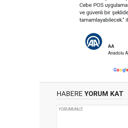
Cebe POS uygulaması
ve güvenli bir şeklid
tamamlayabilecek." if
AA
Anadolu A
G
o
o
g
l
HABERE
YORUM KAT