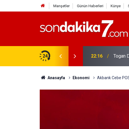
Manşetler
Günün Haberleri
Künye
rdir?
24
22:16
Togan D
Anasayfa
Ekonomi
Akbank Cebe POS i