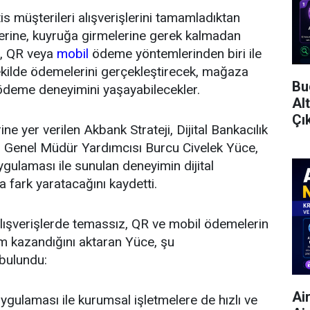
tis müşterileri alışverişlerini tamamladıktan
erine, kuyruğa girmelerine gerek kalmadan
z, QR veya
mobil
ödeme yöntemlerinden biri ile
 şekilde ödemelerini gerçekleştirecek, mağaza
Bu
al ödeme deneyimini yaşayabilecekler.
Al
Çı
e yer verilen Akbank Strateji, Dijital Bankacılık
 Genel Müdür Yardımcısı Burcu Civelek Yüce,
ulaması ile sunulan deneyimin dijital
fark yaratacağını kaydetti.
lışverişlerde temassız, QR ve mobil ödemelerin
nem kazandığını aktaran Yüce, şu
bulundu:
Ai
ulaması ile kurumsal işletmelere de hızlı ve