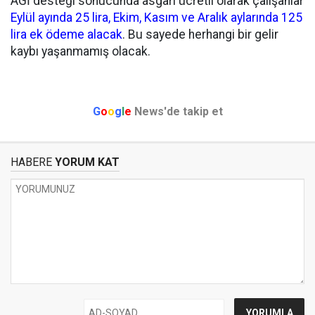
AGİ desteği sonucunda asgari ücretli olarak çalışanlar
Eylül ayında 25 lira, Ekim, Kasım ve Aralık aylarında 125
lira ek ödeme alacak
. Bu sayede herhangi bir gelir
kaybı yaşanmamış olacak.
G
o
o
g
l
e
News'de takip et
HABERE
YORUM KAT