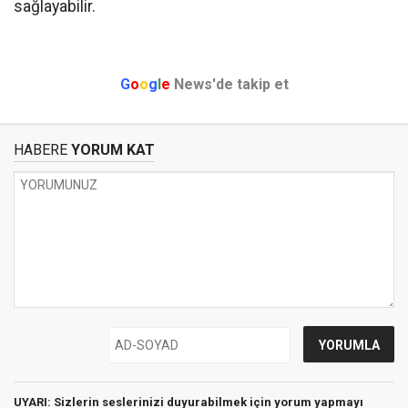
sağlayabilir.
G
o
o
g
l
e
News'de takip et
HABERE
YORUM KAT
UYARI: Sizlerin seslerinizi duyurabilmek için yorum yapmayı