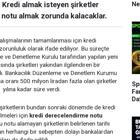
Ne
i. Kredi almak isteyen şirketler
 notu almak zorunda kalacaklar.
i çalışmalarının tamamlanması için kredi
zorunluluk olarak ifade ediliyor. Bu süreçte
e ve Denetleme Kurulu tarafından yapılan yeni
nda şirketleri yakından ilgilendiren bir
dı. Bankacılık Düzenleme ve Denetlem Kurumu
a oranı 500 milyon liradan fazla olan şirketler
Sp
yılına kadar süre verdi.
Fa
Da
 şirketlerin bundan sonraki dönemde de kredi
meleri için
kredi derecelendirme notu
u notu alamayan şirketlerin belirlenen tarihi
an herhangi bir sebepten dolayı bankalardan
arı da ifade edildi.