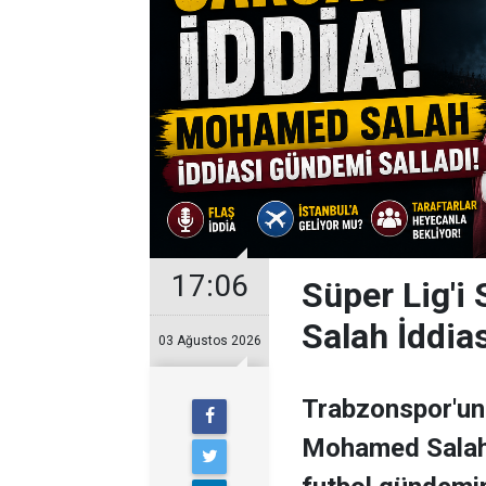
17:06
Süper Lig'i
Salah İddia
03 Ağustos 2026
Trabzonspor'un 
Mohamed Salah il