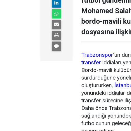
futbol gündemini
Mohamed Salah 
bordo-mavili k
dosyasına ilişki
Trabzonspor
'un dün
transfer
iddiaları ye
Bordo-mavili kulübün 
sürdürdüğüne yönel
oluştururken,
İstanb
yönündeki iddialar 
transfer sürecine ili
Daha önce Trabzonsp
sağlandığı yönündeki
futbolcunun geleceği
devam ediyor.