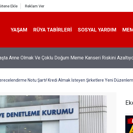
Sitene Ekle
Reklam Ver
YAŞAM
RÜYA TABIRLERI
SOSYAL YARDIM
ME
ig'i Sarsacak İddia! Mohamed Salah İddiası Gündemi Salladı
recelendirme Notu Şartı! Kredi Almak İsteyen Şirketlere Yeni Düzenlem
Ek