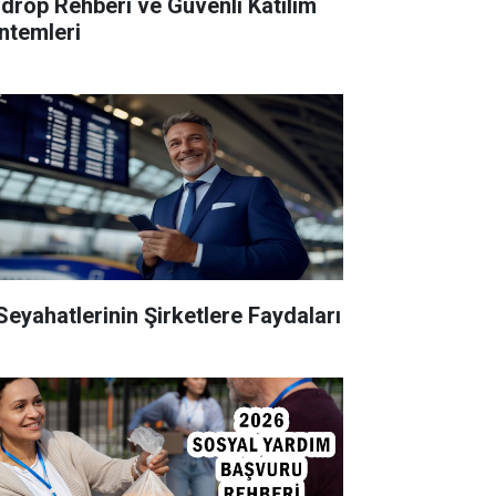
rdrop Rehberi ve Güvenli Katılım
ntemleri
 Seyahatlerinin Şirketlere Faydaları