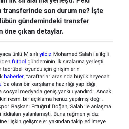
n ilk sıralarına yerleşti. Peki
transferinde son durum ne? İşte
ulübün gündemindeki transfer
n öne çıkan detaylar.
yaca ünlü Mısırlı
yıldız
Mohamed Salah ile ilgili
niden
futbol
gündeminin ilk sıralarına yerleşti.
tecrübeli oyuncu için girişimlerini
ik
haberler
, taraftarlar arasında büyük heyecan
ul
'da olası bir karşılama hazırlığı yapıldığı
da sosyal medyada geniş yankı uyandırdı. Ancak
şkin resmi bir açıklama henüz yapılmış değil.
or Başkanı Ertuğrul Doğan, Salah ile anlaşma
 iddiaları yalanlamıştı. Buna rağmen yıldız
ne ilişkin gelişmeler yakından takip edilmeye