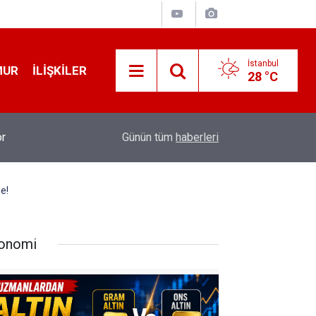
İstanbul
MUR
İLIŞKILER
28 °C
Konut Kredisi Çekmeden Önce Bu Hatayı Yapma
16:56
Günün tüm
haberleri
Olabilirsiniz
e!
onomi