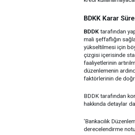
BDKK Karar Sürec
BDDK
tarafından yap
mali şeffaflığın sağl
yükseltilmesi için böy
çizgisi içerisinde st
faaliyetlerinin artırı
düzenlemenin ardında
faktörlerinin de doğr
BDDK tarafından kon
hakkında detaylar da
'Bankacılık Düzenlem
derecelendirme notu 