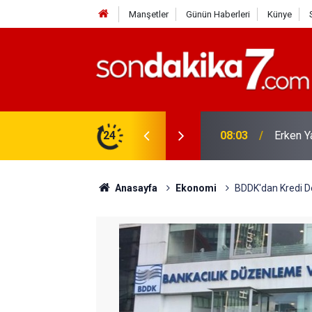
Manşetler
Günün Haberleri
Künye
lu Doğum Meme Kanseri Riskini Azaltıyor
24
17:06
Süper L
Anasayfa
Ekonomi
BDDK'dan Kredi De