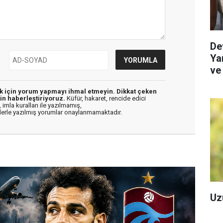
De
Yar
ve
Re
ek için yorum yapmayı ihmal etmeyin. Dikkat çeken
in haberleştiriyoruz.
Küfür, hakaret, rencide edici
 imla kuralları ile yazılmamış,
flerle yazılmış yorumlar onaylanmamaktadır.
Uz