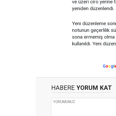
ve üzeri ciro yerine 
yeniden düzenlendi.
Yeni düzenleme sonr
notunun geçerlilik sü
sona ermemiş olma şar
kullanıldı. Yeni düze
G
o
o
g
l
HABERE
YORUM KAT