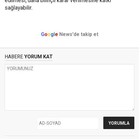
edilmesi, daha bilinçli karar verilmesine katkı
sağlayabilir.
G
o
o
g
l
e
News'de takip et
HABERE
YORUM KAT