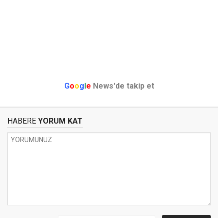
G
o
o
g
l
e
News'de takip et
HABERE
YORUM KAT