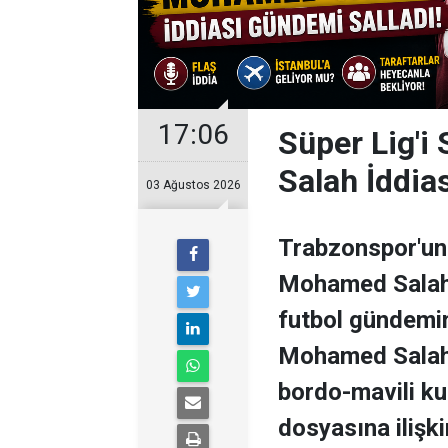
17:06
Süper Lig'i
Salah İddia
03 Ağustos 2026
Trabzonspor'un 
Mohamed Salah il
futbol gündemini
Mohamed Salah 
bordo-mavili k
dosyasına ilişki