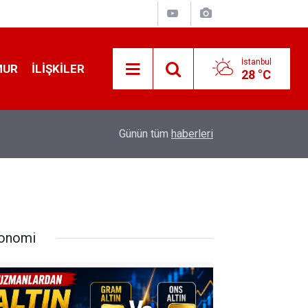
İstanbul
MUR
İLIŞKILER
28 °C
19:32
Sıcak Havalarda Ödem Şikayetini Hafife Almayı
Günün tüm
haberleri
onomi