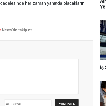
Ai
cadelesinde her zaman yanında olacaklarını
Yö
e
News'de takip et
İş