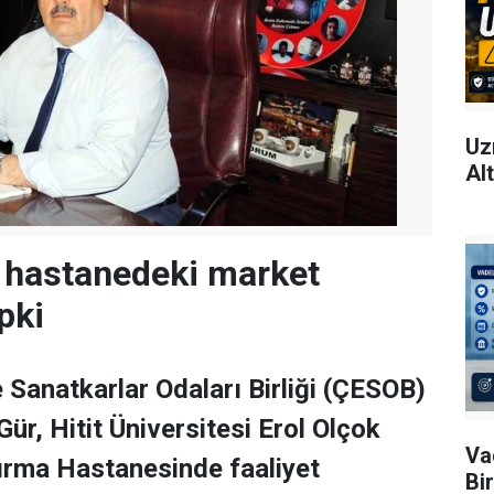
Uz
Al
 hastanedeki market
pki
Sanatkarlar Odaları Birliği (ÇESOB)
ür, Hitit Üniversitesi Erol Olçok
Va
ırma Hastanesinde faaliyet
Bi