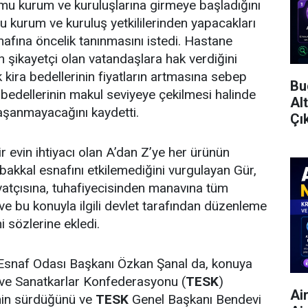
mu kurum ve kuruluşlarına girmeye başladığını
u kurum ve kuruluş yetkililerinden yapacakları
afına öncelik tanınmasını istedi. Hastane
n şikayetçi olan vatandaşlara hak verdiğini
 kira bedellerinin fiyatların artmasına sebep
Bu
bedellerinin makul seviyeye çekilmesi halinde
Al
aşanmayacağını kaydetti.
Çı
r evin ihtiyacı olan A’dan Z’ye her ürünün
bakkal esnafını etkilemediğini vurgulayan Gür,
vatçısına, tuhafiyecisinden manavına tüm
 ve bu konuyla ilgili devlet tarafından düzenleme
i sözlerine ekledi.
r Esnaf Odası Başkanı Özkan Şanal da, konuya
f ve Sanatkarlar Konfederasyonu (
TESK
)
Ai
inin sürdüğünü ve
TESK
Genel Başkanı Bendevi