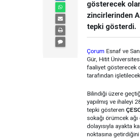
gösterecek ola
zincirlerinden 
tepki gösterdi.
Çorum
Esnaf ve Sanat
Gür, Hitit Üniversit
faaliyet gösterecek 
tarafından işletilece
Bilindiği üzere geçti
yapılmış ve ihaleyi
tepki gösteren
ÇES
sokağı örümcek ağı g
dolayısıyla ayakta k
noktasına getirdiğini