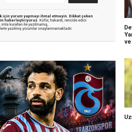
ek için yorum yapmayı ihmal etmeyin. Dikkat çeken
in haberleştiriyoruz.
Küfür, hakaret, rencide edici
 imla kuralları ile yazılmamış,
De
flerle yazılmış yorumlar onaylanmamaktadır.
Yar
ve
Re
Uz