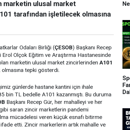
n marketin ulusal market
Ne
A101 tarafından işletilecek olmasına
karlar Odaları Birliği (
ÇESOB
) Başkanı Recep
esi Erol Olçok Eğitim ve Araştırma Hastanesinde
olan marketin ulusal market zincirlerinden
A101
k olmasına tepki gösterdi.
Sp
Fa
ğimiz günlerde hastane kantini için ihale
Da
 285 bin TL bedelle A101 kazanmıştı. Bu duruma
OB
Başkanı Recep Gür, her mahalleyi ve her
ibi saran zincir marketlerin pandemi
alma mücadelesi veren küçük esnafı bitirme
 ifade etti. Zincir markerlerin artık mahalle ve