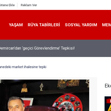
Sitene Ekle
Reklam Ver
YAŞAM
RÜYA TABIRLERI
SOSYAL YARDIM
ME
emircan’dan ‘geçici Görevlendirme’ Tepkisi!
nedeki market ihalesine tepki
Ek