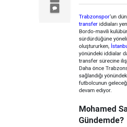
Trabzonspor
'un dün
transfer
iddiaları ye
Bordo-mavili kulübün 
sürdürdüğüne yönel
oluştururken,
İstanb
yönündeki iddialar 
transfer sürecine ili
Daha önce Trabzonsp
sağlandığı yönündeki
futbolcunun geleceği
devam ediyor.
Mohamed Sal
Gündemde?