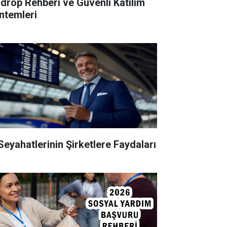
rdrop Rehberi ve Güvenli Katılım
ntemleri
 Seyahatlerinin Şirketlere Faydaları