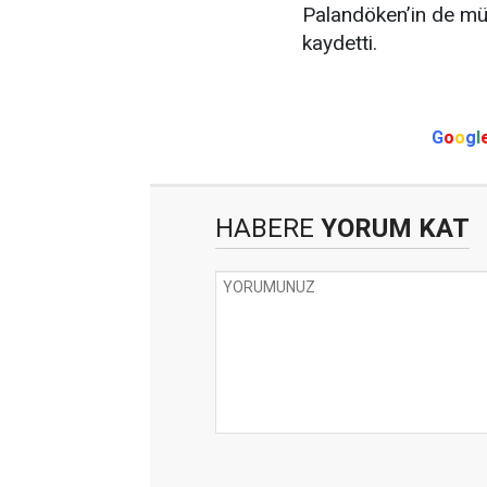
Palandöken’in de mü
kaydetti.
G
o
o
g
l
HABERE
YORUM KAT