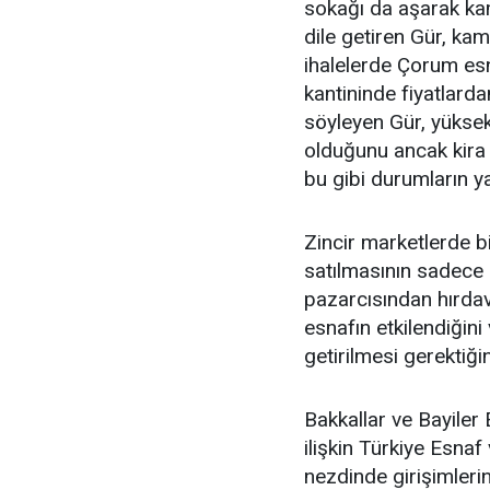
sokağı da aşarak ka
dile getiren Gür, kam
ihalelerde Çorum esn
kantininde fiyatlarda
söyleyen Gür, yüksek
olduğunu ancak kira 
bu gibi durumların y
Zincir marketlerde bi
satılmasının sadece 
pazarcısından hırda
esnafın etkilendiğini
getirilmesi gerektiğin
Bakkallar ve Bayile
ilişkin Türkiye Esna
nezdinde girişimler