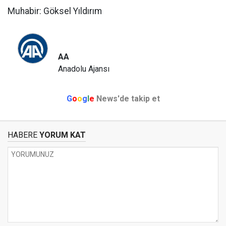
Muhabir: Göksel Yıldırım
AA
Anadolu Ajansı
G
o
o
g
l
e
News'de takip et
HABERE
YORUM KAT