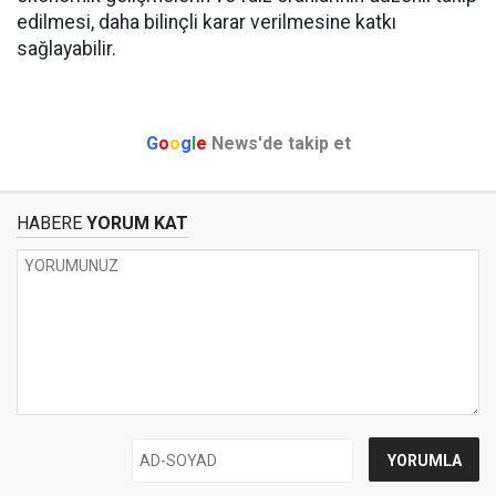
edilmesi, daha bilinçli karar verilmesine katkı
sağlayabilir.
G
o
o
g
l
e
News'de takip et
HABERE
YORUM KAT