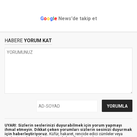
G
o
o
g
l
e
News'de takip et
HABERE
YORUM KAT
UYARI: Sizlerin seslerinizi duyurabilmek için yorum yapmayı
ihmal etmeyin. Dikkat çeken yorumları sizlerin sesinizi duyurmak
için haberleştiriyoruz.
Küfür, hakaret, rencide edici cümleler veya