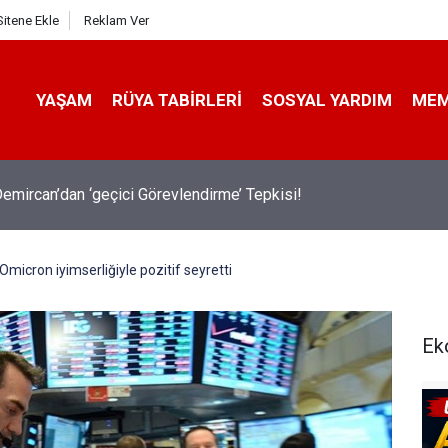
Sitene Ekle
Reklam Ver
YAŞAM
RÜYA TABIRLERI
SOSYAL YARDIM
ME
emircan’dan ‘geçici Görevlendirme’ Tepkisi!
Omicron iyimserliğiyle pozitif seyretti
Ek