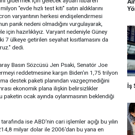
sını gidermek için gelecek aydan itibaren
Ai
lyon "evde hızlı test kiti" satın aldıklarını
Yö
ron varyantının herkesi endişelendirmesi
nun panik nedeni olmadığını vurgulayarak,
 için hazırlıklıyız. Varyant nedeniyle Güney
i 7 ülkeye getirilen seyahat kısıtlamasını da
uz." dedi.
ray Basın Sözcüsü Jen Psaki, Senatör Joe
rmeyi reddetmesine karşın Biden'ın 1,75 trilyon
cama destek paketi planından vazgeçmediğini
İş
nrası ekonomik plana ilişkin belirsizlikler
u paketin ocak ayında oylanmasının beklendiği
arafında ise ABD'nin cari işlemler açığı bu yılın
14,8 milyar dolar ile 2006'dan bu yana en