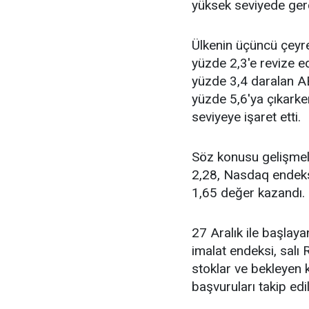
yüksek seviyede gerç
Ülkenin üçüncü çeyre
yüzde 2,3'e revize ed
yüzde 3,4 daralan A
yüzde 5,6'ya çıkark
seviyeye işaret etti.
Söz konusu gelişmel
2,28, Nasdaq endek
1,65 değer kazandı.
27 Aralık ile başlaya
imalat endeksi, sal
stoklar ve bekleyen k
başvuruları takip edi