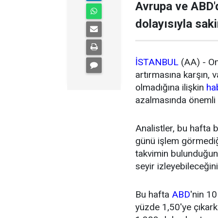
Avrupa ve ABD'd
dolayısıyla saki
İSTANBUL
(AA) - Om
artırmasına karşın, v
olmadığına ilişkin
ha
azalmasında önemli 
Analistler, bu hafta
günü işlem görmediği
takvimin bulunduğunu 
seyir izleyebileceğini
Bu hafta
ABD
'nin 10
yüzde 1,50'ye çıkark