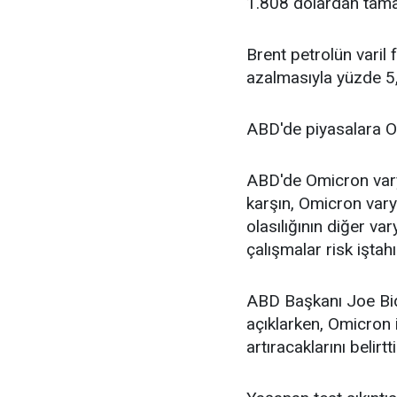
1.808 dolardan tama
Brent petrolün varil 
azalmasıyla yüzde 5,
ABD'de piyasalara O
ABD'de Omicron varya
karşın, Omicron var
olasılığının diğer va
çalışmalar risk iştahın
ABD Başkanı Joe Biden
açıklarken, Omicron i
artıracaklarını belirtti