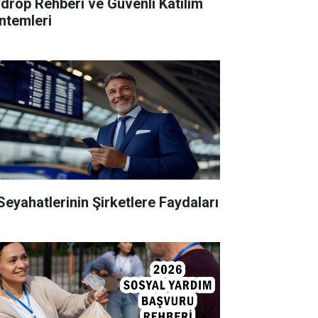
rdrop Rehberi ve Güvenli Katılım
ntemleri
 Seyahatlerinin Şirketlere Faydaları