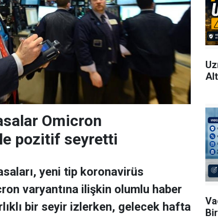
Uz
Al
asalar Omicron
le pozitif seyretti
saları, yeni tip koronavirüs
ron varyantına ilişkin olumlu haber
Va
rlıklı bir seyir izlerken, gelecek hafta
Bi