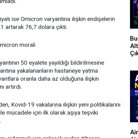
mladı.
fiyatı ise Omicron varyantına ilişkin endişelerin
1 artarak 76,7 dolara çıktı.
Bu
micron morali
Al
Çı
ntının 50 eyalete yayıldığı bildirilmesine
yantına yakalananların hastaneye yatma
ryantlara oranla daha az olduğuna ilişkin
ı artırdı.
, Kovid-19 vakalarına ilişkin yeni politikalarını
le mücadele için ilk olarak aşıya teşviki
.
Ai