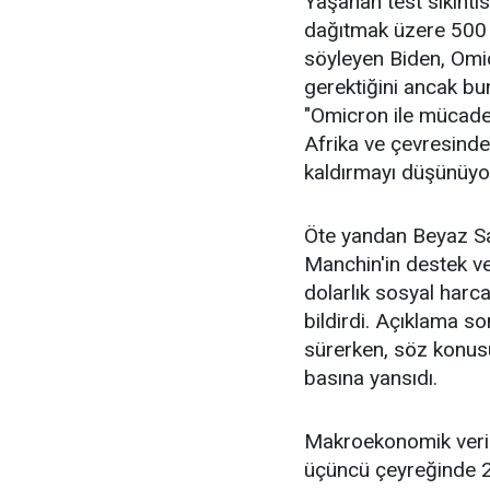
Yaşanan test sıkıntı
dağıtmak üzere 500 mi
söyleyen Biden, Omic
gerektiğini ancak bu
"Omicron ile mücadele
Afrika ve çevresindek
kaldırmayı düşünüyor
Öte yandan Beyaz Sa
Manchin'in destek ve
dolarlık sosyal har
bildirdi. Açıklama so
sürerken, söz konus
basına yansıdı.
Makroekonomik veri t
üçüncü çeyreğinde 2