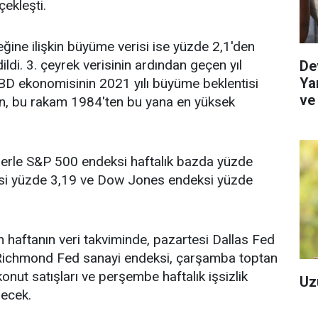
ekleşti.
ğine ilişkin büyüme verisi ise yüzde 2,1'den
ildi. 3. çeyrek verisinin ardından geçen yıl
De
Yar
BD ekonomisinin 2021 yılı büyüme beklentisi
ve
en, bu rakam 1984'ten bu yana en yüksek
Re
erle S&P 500 endeksi haftalık bazda yüzde
si yüzde 3,19 ve Dow Jones endeksi yüzde
n haftanın veri takviminde, pazartesi Dallas Fed
ı Richmond Fed sanayi endeksi, çarşamba toptan
onut satışları ve perşembe haftalık işsizlik
Uz
lecek.