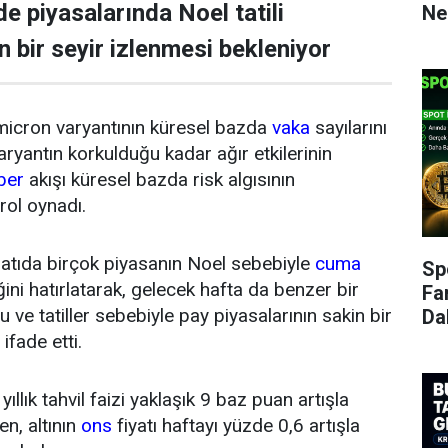
e piyasalarında Noel tatili
Ne
n bir seyir izlenmesi bekleniyor
icron varyantının küresel bazda
vaka
sayılarını
aryantın korkulduğu kadar ağır etkilerinin
ber
akışı küresel bazda risk algısının
rol oynadı.
 batıda birçok piyasanın Noel sebebiyle
cuma
Sp
ni hatırlatarak, gelecek hafta da benzer bir
Fa
ve tatiller sebebiyle pay piyasalarının sakin bir
Da
 ifade etti.
 yıllık tahvil faizi yaklaşık 9 baz puan artışla
en, altının
ons
fiyatı haftayı yüzde 0,6 artışla