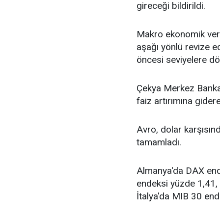
gireceği bildirildi.
Makro ekonomik veril
aşağı yönlü revize ed
öncesi seviyelere dö
Çekya Merkez Bankas
faiz artırımına gidere
Avro, dolar karşısın
tamamladı.
Almanya'da DAX ende
endeksi yüzde 1,41,
İtalya'da MIB 30 ende