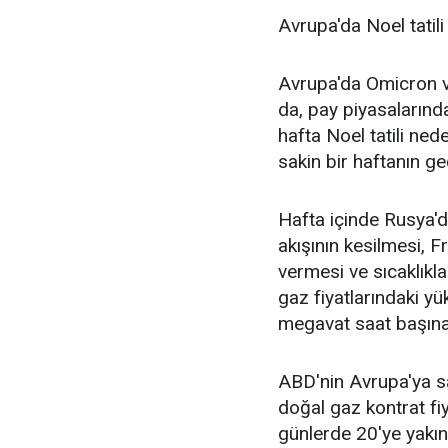
Avrupa'da Noel tatili
Avrupa'da Omicron va
da, pay piyasaların
hafta Noel tatili ned
sakin bir haftanın g
Hafta içinde Rusya'd
akışının kesilmesi, F
vermesi ve sıcaklıkl
gaz fiyatlarındaki yü
megavat saat başına
ABD'nin Avrupa'ya sa
doğal gaz kontrat fi
günlerde 20'ye yakı