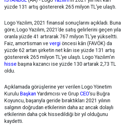
İSTANBUL
(AA) - Logo
Yazılım
'ın 2021 yılı net kârı
yüzde 131 artış göstererek 265 milyon TL’ye ulaştı.
Logo Yazılım, 2021 finansal sonuçlarını açıkladı. Buna
göre, Logo Yazılım, 2021’de satış gelirlerini geçen yıla
oranla yüzde 41 artırarak 767 milyon TL’ye yükseltti.
Faiz, amortisman ve
vergi
öncesi kârı (FAVÖK) da
yüzde 62 artan şirketin net kârı ise yüzde 131 artış
göstererek 265 milyon TL’ye ulaştı. Logo Yazılım'ın
hisse
başına kazancı ise yüzde 130 artarak 2,73 TL
oldu.
Açıklamada görüşlerine yer verilen Logo Yönetim
Kurulu
Başkan
Yardımcısı ve Grup
CEO
’su Buğra
Koyuncu, başarıyla geride bıraktıkları 2021 yılının
salgının doğrudan etkilerinin daha az ancak dolaylı
etkilerinin daha çok hissedildiği bir yıl olduğunu
kaydetti.