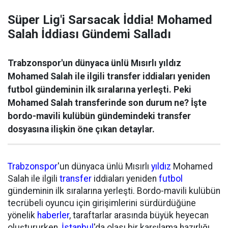
Süper Lig'i Sarsacak İddia! Mohamed
Salah İddiası Gündemi Salladı
Trabzonspor'un dünyaca ünlü Mısırlı yıldız
Mohamed Salah ile ilgili transfer iddiaları yeniden
futbol gündeminin ilk sıralarına yerleşti. Peki
Mohamed Salah transferinde son durum ne? İşte
bordo-mavili kulübün gündemindeki transfer
dosyasına ilişkin öne çıkan detaylar.
Trabzonspor
'un dünyaca ünlü Mısırlı
yıldız
Mohamed
Salah ile ilgili
transfer
iddiaları yeniden
futbol
gündeminin ilk sıralarına yerleşti. Bordo-mavili kulübün
tecrübeli oyuncu için girişimlerini sürdürdüğüne
yönelik
haberler
, taraftarlar arasında büyük heyecan
oluştururken,
İstanbul
'da olası bir karşılama hazırlığı