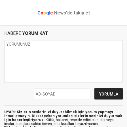
G
o
o
g
l
e
News'de takip et
HABERE
YORUM KAT
UYARI: Sizlerin seslerinizi duyurabilmek için yorum yapmayı
ihmal etmeyin. Dikkat çeken yorumları sizlerin sesinizi duyurmak
için haberleştiriyoruz.
Küfür, hakaret, rencide edici cümleler veya
imalar, inançlara saldırı içeren, imla kuralları ile yazılmamış,