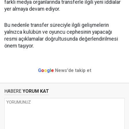
farklı medya organlarında transferle ilgili yeni iddialar
yer almaya devam ediyor.
Bu nedenle transfer süreciyle ilgili gelişmelerin
yalnızca kulübün ve oyuncu cephesinin yapacağı
resmi açıklamalar doğrultusunda değerlendirilmesi
önem taşıyor.
G
o
o
g
l
e
News'de takip et
HABERE
YORUM KAT