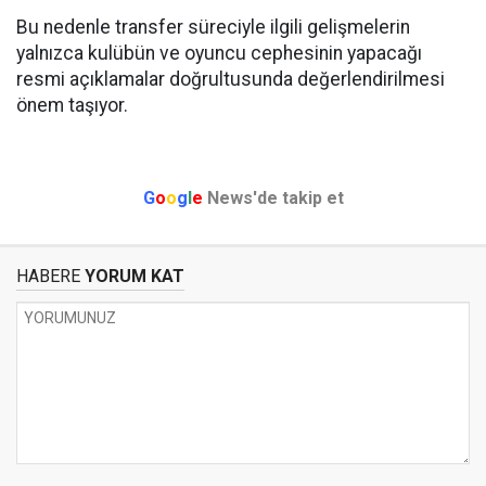
Bu nedenle transfer süreciyle ilgili gelişmelerin
yalnızca kulübün ve oyuncu cephesinin yapacağı
resmi açıklamalar doğrultusunda değerlendirilmesi
önem taşıyor.
G
o
o
g
l
e
News'de takip et
HABERE
YORUM KAT