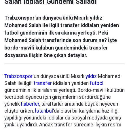
Salah İddiası Gündemi Salladı
Trabzonspor'un dünyaca ünlü Mısırlı yıldız
Mohamed Salah ile ilgili transfer iddiaları yeniden
futbol gündeminin ilk sıralarına yerleşti. Peki
Mohamed Salah transferinde son durum ne? İşte
bordo-mavili kulübün gündemindeki transfer
dosyasına ilişkin öne çıkan detaylar.
Trabzonspor
'un dünyaca ünlü Mısırlı
yıldız
Mohamed
Salah ile ilgili
transfer
iddiaları yeniden
futbol
gündeminin ilk sıralarına yerleşti. Bordo-mavili kulübün
tecrübeli oyuncu için girişimlerini sürdürdüğüne
yönelik
haberler
, taraftarlar arasında büyük heyecan
oluştururken,
İstanbul
'da olası bir karşılama hazırlığı
yapıldığı yönündeki iddialar da sosyal medyada geniş
yankı uyandırdı. Ancak transfer sürecine ilişkin resmi