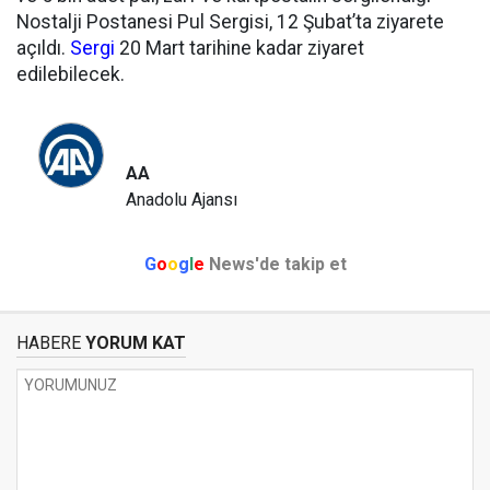
Nostalji Postanesi Pul Sergisi, 12 Şubat’ta ziyarete
açıldı.
Sergi
20 Mart tarihine kadar ziyaret
edilebilecek.
AA
Anadolu Ajansı
G
o
o
g
l
e
News'de takip et
HABERE
YORUM KAT