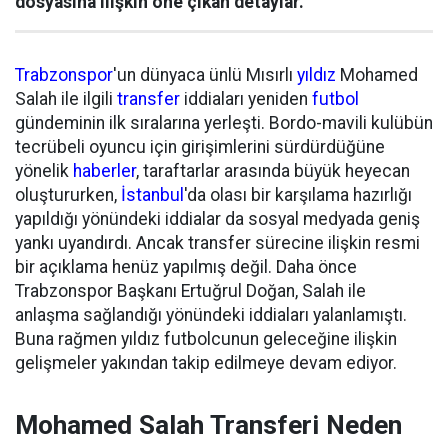
dosyasına ilişkin öne çıkan detaylar.
Trabzonspor
'un dünyaca ünlü Mısırlı
yıldız
Mohamed
Salah ile ilgili
transfer
iddiaları yeniden
futbol
gündeminin ilk sıralarına yerleşti. Bordo-mavili kulübün
tecrübeli oyuncu için girişimlerini sürdürdüğüne
yönelik
haberler
, taraftarlar arasında büyük heyecan
oluştururken,
İstanbul
'da olası bir karşılama hazırlığı
yapıldığı yönündeki iddialar da sosyal medyada geniş
yankı uyandırdı. Ancak transfer sürecine ilişkin resmi
bir açıklama henüz yapılmış değil. Daha önce
Trabzonspor Başkanı Ertuğrul Doğan, Salah ile
anlaşma sağlandığı yönündeki iddiaları yalanlamıştı.
Buna rağmen yıldız futbolcunun geleceğine ilişkin
gelişmeler yakından takip edilmeye devam ediyor.
Mohamed Salah Transferi Neden