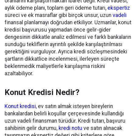
oranlarını karşılaştırmaktan ibaret değil. Kredi vadesi,
aylık ödeme planı, toplam geri ödeme tutarı,
ekspertiz
süreci ve ek masraflar gibi birçok unsur, uzun
vadeli
finansal planlamayı doğrudan etkiliyor. Uzmanlar, konut
kredisi başvurusu yapmadan önce gelir-gider
dengesinin dikkatle analiz edilmesi ve farklı bankaların
sunduğu tekliflerin ayrıntılı şekilde karşılaştırılması
gerektiğini vurguluyor. Ayrıca kredi sözleşmesindeki
şartların dikkatlice incelenmesi, ilerleyen süreçte
beklenmedik maliyetlerle karşılaşma riskini
azaltabiliyor.
Konut Kredisi Nedir?
Konut kredisi
, ev satın almak isteyen bireylerin
bankalardan belirli koşullar çerçevesinde kullandığı
uzun vadeli finansman türüdür. Kredi tutarı, başvuru
sahibinin gelir durumu,
kredi notu
ve satın alınacak
taşınmazın ekspertiz değeri gibi kriterlere göre