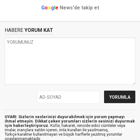
G
o
o
g
l
e
News'de takip et
HABERE
YORUM KAT
UYARI: Sizlerin seslerinizi duyurabilmek için yorum yapmayı
ihmal etmeyin. Dikkat çeken yorumları sizlerin sesinizi duyurmak
için haberleştiriyoruz.
Küfür, hakaret, rencide edici cümleler veya
imalar, inançlara saldırı içeren, imla kuralları ile yazılmamış,
Türkçe karakter kullanılmayan ve büyük harflerle yazılmış yorumlar
onaylanmamaktadır.