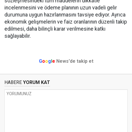
sözleşmesindeki tüm maddelerin dikkatle
incelenmesini ve ödeme planının uzun vadeli gelir
durumuna uygun hazırlanmasını tavsiye ediyor. Ayrıca
ekonomik gelişmelerin ve faiz oranlarının düzenli takip
edilmesi, daha bilinçli karar verilmesine katkı
sağlayabilir.
G
o
o
g
l
e
News'de takip et
HABERE
YORUM KAT