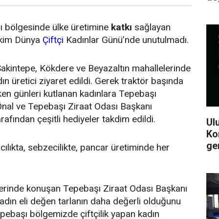
ı bölgesinde ülke üretimine
katkı
sağlayan
Ekim Dünya
Çiftçi
Kadınlar Günü’nde unutulmadı.
Sakintepe, Kökdere ve Beyazaltın mahallelerinde
dın üretici ziyaret edildi. Gerek traktör başında
rken günleri kutlanan kadınlara Tepebaşı
al ve Tepebaşı Ziraat Odası Başkanı
afından çeşitli hediyeler takdim edildi.
Ul
Kon
ger
ılıkta, sebzecilikte, pancar üretiminde her
nlerinde konuşan Tepebaşı Ziraat Odası Başkanı
dın eli değen tarlanın daha değerli olduğunu
epebaşı bölgemizde çiftçilik yapan kadın