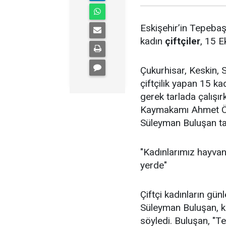
Eskişehir’in Tepebaş
kadın
çiftçiler
, 15 
Çukurhisar, Keskin, 
çiftçilik yapan 15 ka
gerek tarlada çalışı
Kaymakamı Ahmet Ön
Süleyman Buluşan tar
"Kadınlarımız hayvanc
yerde"
Çiftçi kadınların gü
Süleyman Buluşan, ka
söyledi. Buluşan, "T