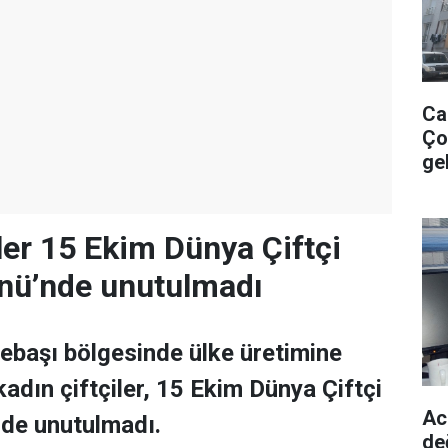
Ca
Ço
ge
iler 15 Ekim Dünya Çiftçi
ünü’nde unutulmadı
pebaşı bölgesinde ülke üretimine
adın çiftçiler, 15 Ekim Dünya Çiftçi
Ac
nde unutulmadı.
de