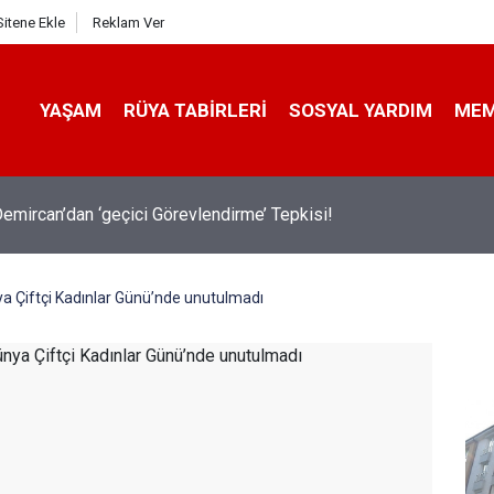
Sitene Ekle
Reklam Ver
YAŞAM
RÜYA TABIRLERI
SOSYAL YARDIM
ME
emircan’dan ‘geçici Görevlendirme’ Tepkisi!
ya Çiftçi Kadınlar Günü’nde unutulmadı