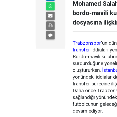
Mohamed Salah 
bordo-mavili k
dosyasına ilişki
Trabzonspor
'un dün
transfer
iddiaları ye
Bordo-mavili kulübün 
sürdürdüğüne yönel
oluştururken,
İstanb
yönündeki iddialar 
transfer sürecine ili
Daha önce Trabzonsp
sağlandığı yönündeki
futbolcunun geleceği
devam ediyor.