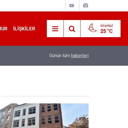
İstanbul
MUR
İLIŞKILER
25 °C
19:32
Sıcak Havalarda Ödem Şikayetini Hafife Almayı
Günün tüm
haberleri