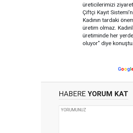
üreticilerimizi ziyar
Çiftçi Kayıt Sistemi’
Kadının tardaki öne
üretim olmaz. Kadınl
üretiminde her yerde
oluyor" diye konuştu
G
o
o
g
l
HABERE
YORUM KAT