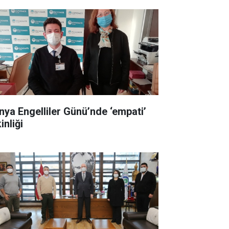
nya Engelliler Günü’nde ‘empati’
inliği