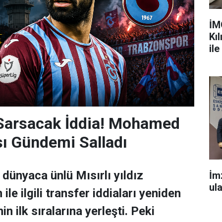
İM
Kı
ile
 Sarsacak İddia! Mohamed
sı Gündemi Salladı
dünyaca ünlü Mısırlı yıldız
İmz
ula
e ilgili transfer iddiaları yeniden
n ilk sıralarına yerleşti. Peki