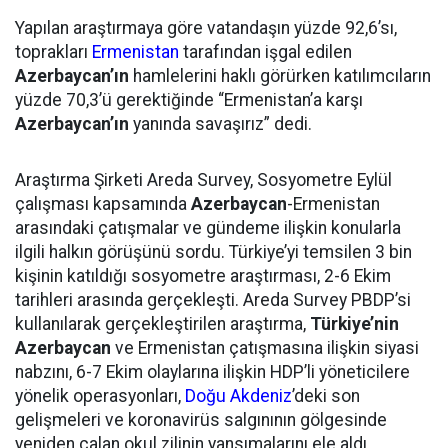
Yapılan araştırmaya göre vatandaşın yüzde 92,6’sı,
toprakları
Ermenistan
tarafından işgal edilen
Azerbaycan’ın
hamlelerini haklı görürken katılımcıların
yüzde 70,3’ü gerektiğinde “Ermenistan’a karşı
Azerbaycan’ın
yanında savaşırız” dedi.
Araştırma Şirketi Areda Survey, Sosyometre Eylül
çalışması kapsamında
Azerbaycan
-Ermenistan
arasındaki çatışmalar ve gündeme ilişkin konularla
ilgili halkın görüşünü sordu. Türkiye’yi temsilen 3 bin
kişinin katıldığı sosyometre araştırması, 2-6 Ekim
tarihleri arasında gerçekleşti. Areda Survey PBDP’si
kullanılarak gerçekleştirilen araştırma,
Türkiye’nin
Azerbaycan
ve Ermenistan çatışmasına ilişkin siyasi
nabzını, 6-7 Ekim olaylarına ilişkin HDP’li yöneticilere
yönelik operasyonları,
Doğu Akdeniz
’deki son
gelişmeleri ve koronavirüs salgınının gölgesinde
yeniden çalan okul zilinin yansımalarını ele aldı.