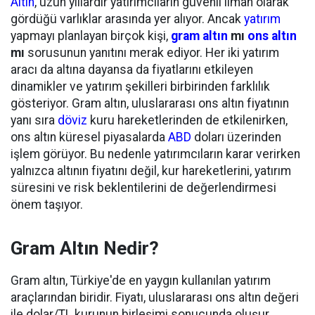
Altın
, uzun yıllardır yatırımcıların güvenli liman olarak
gördüğü varlıklar arasında yer alıyor. Ancak
yatırım
yapmayı planlayan birçok kişi,
gram altın
mı
ons altın
mı
sorusunun yanıtını merak ediyor. Her iki yatırım
aracı da altına dayansa da fiyatlarını etkileyen
dinamikler ve yatırım şekilleri birbirinden farklılık
gösteriyor. Gram altın, uluslararası ons altın fiyatının
yanı sıra
döviz
kuru hareketlerinden de etkilenirken,
ons altın küresel piyasalarda
ABD
doları üzerinden
işlem görüyor. Bu nedenle yatırımcıların karar verirken
yalnızca altının fiyatını değil, kur hareketlerini, yatırım
süresini ve risk beklentilerini de değerlendirmesi
önem taşıyor.
Gram Altın Nedir?
Gram altın, Türkiye'de en yaygın kullanılan yatırım
araçlarından biridir. Fiyatı, uluslararası ons altın değeri
ile dolar/TL kurunun birleşimi sonucunda oluşur.