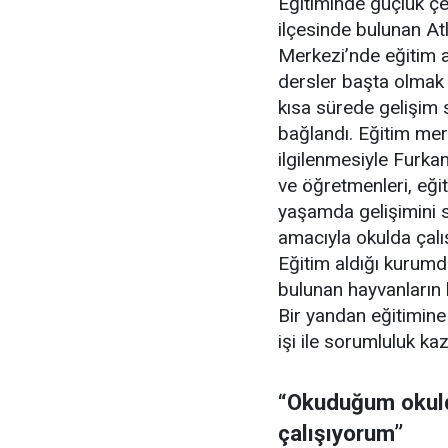
Eğitiminde güçlük çe
ilçesinde bulunan At
Merkezi’nde eğitim 
dersler başta olmak 
kısa sürede gelişi
bağlandı. Eğitim mer
ilgilenmesiyle Furkan
ve öğretmenleri, eği
yaşamda gelişimini s
amacıyla okulda çalı
Eğitim aldığı kurum
bulunan hayvanların 
Bir yandan eğitimin
işi ile sorumluluk kaza
“Okuduğum okuld
çalışıyorum”