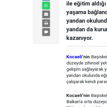
ile eğitim aldığ
yaşama bağlandı
yandan okulunda
yandan da kurum
kazanıyor.
Kocaeli
’nin
Başiskel
düzeyde zihinsel yete
gelişim sağlayarak y
yandan okulunda eği
çalışarak kendi paras
Kocaeli’nin
Başiske
Balkan’a orta düzeyde