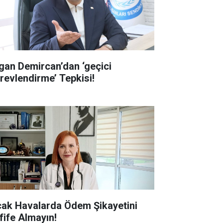
gan Demircan’dan ‘geçici
revlendirme’ Tepkisi!
cak Havalarda Ödem Şikayetini
fife Almayın!