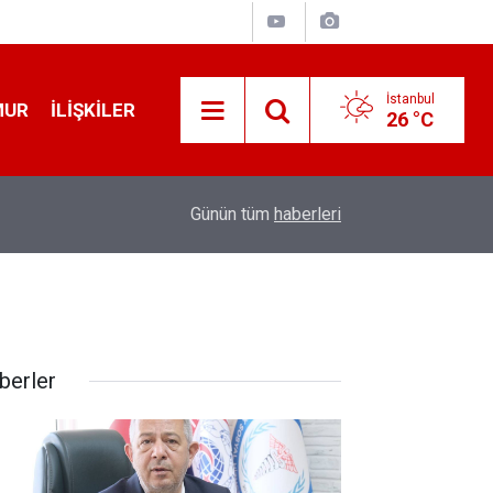
İstanbul
MUR
İLIŞKILER
26 °C
19:32
Sıcak Havalarda Ödem Şikayetini Hafife Almayı
Günün tüm
haberleri
berler