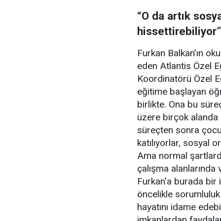
“O da artık sosya
hissettirebiliyor”
Furkan Balkan’ın okul
eden Atlantis Özel E
Koordinatörü Özel E
eğitime başlayan öğr
birlikte. Ona bu sür
üzere birçok alanda 
süreçten sonra çocu
katılıyorlar, sosyal 
Ama normal şartlard
çalışma alanlarında 
Furkan’a burada bir
öncelikle sorumluluk
hayatını idame edebil
imkanlardan faydala