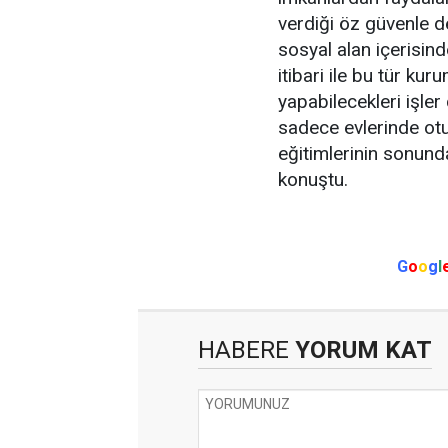
verdiği öz güvenle d
sosyal alan içerisinde
itibari ile bu tür ku
yapabilecekleri işler 
sadece evlerinde otu
eğitimlerinin sonund
konuştu.
G
o
o
g
l
HABERE
YORUM KAT