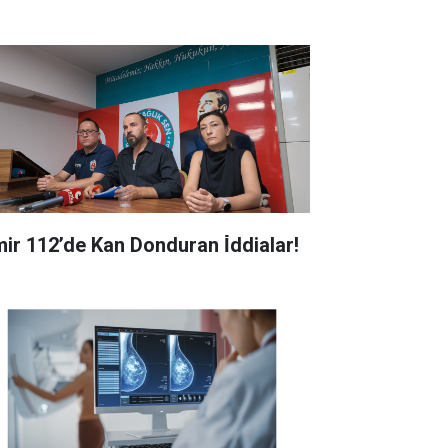
zmir 112’de Kan Donduran İ̇ddialar!