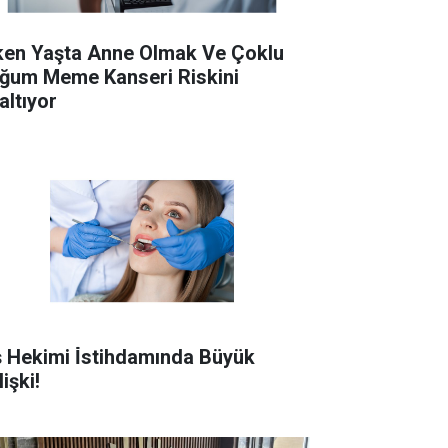
ken Yaşta Anne Olmak Ve Çoklu
ğum Meme Kanseri Riskini
altıyor
ş Hekimi İ̇stihdamında Büyük
işki!