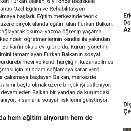
ken Furkan Balkan, 6 yıl önce Başiskele
lantis Özel Eğitim ve Rehabilitasyon
Er
almaya başladı. Eğitim merkezinde teorik
Do
üzere birçok alanda eğitim alan Furkan Balkan,
Az
m sağlayarak okuma-yazma öğrenip yaşama
kezindeki öğretmenlerinin kendisi ile yakından
 Balkan’ın okulu evi gibi oldu. Kurum yönetimi
timini tamamlayan Furkan Balkan’ın sosyal
ürdürebilmesi ve kendi harçlığını kazanabilmesi
şması için istihdam sağlamaya karar verdi.
da çalışmaya başlayan Balkan, merkezde
bakımı başta olmak üzere birçok işi üstleniyor.
e devam eden Balkan bir yandan da kurumdaki
nıyor, insanlarla sosyal ilişkilerini geliştiriyor.
Di
Çel
a hem eğitim alıyorum hem de