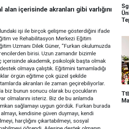
Sg
l alan içerisinde akranları gibi varlığını
Ün
Te
undaki işi ile birçok gelişme gösterdiğini ifade
ğitim ve Rehabilitasyon Merkezi Eğitim
ğitim Uzmanı Dilek Güner, “Furkan okulumuzda
encilerden birisi. Uzun zamandır bizimle
eç içerisinde akademik, psikolojik başta olmak
destek olmaya çalıştık. Eğitimini tamamladığı
klar örgün eğitime çok güzel şekilde
ortamlarda akranları ile zaman geçirebiliyorlar.
a biz bunun sonucu olarak bu çocukların
Ttb
var olmalarını isteriz. Biz de bu anlamda
Ma
 imkan sağlamayı uygun gördük. Furkan burada
 almayı, kendisine güven duymayı, kendi
meyi, harçlığını çıkartabilmeyi, sosyal
nabilmeyi öğrendi. Ailesine destek olmanın