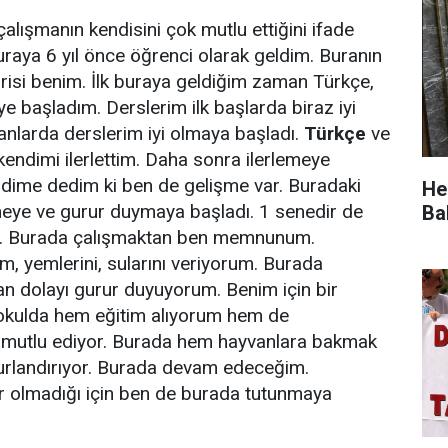
çalışmanın kendisini çok mutlu ettiğini ifade
raya 6 yıl önce öğrenci olarak geldim. Buranın
birisi benim. İlk buraya geldiğim zaman Türkçe,
başladım. Derslerim ilk başlarda biraz iyi
anlarda derslerim iyi olmaya başladı.
Türkçe
ve
endimi ilerlettim. Daha sonra ilerlemeye
ndime dedim ki ben de gelişme var. Buradaki
He
eye ve gurur duymaya başladı. 1 senedir de
Ba
m. Burada çalışmaktan ben memnunum.
, yemlerini, sularını veriyorum. Burada
n dolayı gurur duyuyorum. Benim için bir
okulda hem eğitim alıyorum hem de
i mutlu ediyor. Burada hem hayvanlara bakmak
rlandırıyor. Burada devam edeceğim.
 olmadığı için ben de burada tutunmaya