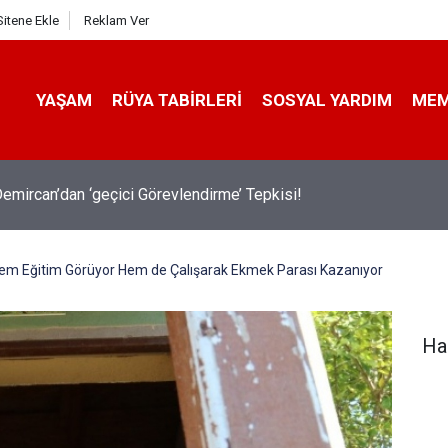
Sitene Ekle
Reklam Ver
YAŞAM
RÜYA TABIRLERI
SOSYAL YARDIM
ME
emircan’dan ‘geçici Görevlendirme’ Tepkisi!
em Eğitim Görüyor Hem de Çalışarak Ekmek Parası Kazanıyor
Ha