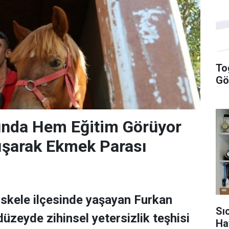
To
Gö
unda Hem Eğitim Görüyor
ışarak Ekmek Parası
iskele ilçesinde yaşayan Furkan
Sı
düzeyde zihinsel yetersizlik teşhisi
Ha