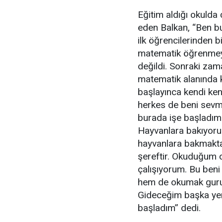
Eğitim aldığı okulda 
eden Balkan, “Ben bu
ilk öğrencilerinden 
matematik öğrenmeye 
değildi. Sonraki zam
matematik alanında k
başlayınca kendi ke
herkes de beni sevm
burada işe başladı
Hayvanlara bakıyorum
hayvanlara bakmakta
şereftir. Okuduğum 
çalışıyorum. Bu ben
hem de okumak guru
Gideceğim başka yer
başladım” dedi.