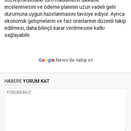
sözleşmesindeki tüm maddelerin dikkatle
incelenmesini ve ödeme planının uzun vadeli gelir
durumuna uygun hazırlanmasını tavsiye ediyor. Ayrıca
ekonomik gelişmelerin ve faiz oranlarının düzenli takip
edilmesi, daha bilinçli karar verilmesine katkı
sağlayabilir.
G
o
o
g
l
e
News'de takip et
HABERE
YORUM KAT