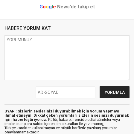
G
o
o
g
l
e
News'de takip et
HABERE
YORUM KAT
UYARI: Sizlerin seslerinizi duyurabilmek için yorum yapmayı
ihmal etmeyin. Dikkat çeken yorumları sizlerin sesinizi duyurmak
için haberleştiriyoruz.
Küfür, hakaret, rencide edici cümleler veya
imalar, inançlara saldırı içeren, imla kuralları ile yazılmamış,
Türkçe karakter kullanılmayan ve büyük harflerle yazılmış yorumlar
onaylanmamaktadır.