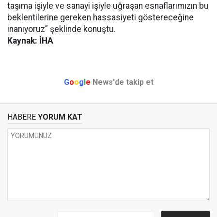
taşıma işiyle ve sanayi işiyle uğraşan esnaflarımızın bu
beklentilerine gereken hassasiyeti göstereceğine
inanıyoruz” şeklinde konuştu.
Kaynak: İHA
G
o
o
g
l
e
News'de takip et
HABERE
YORUM KAT