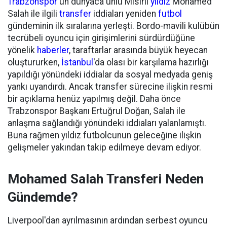
Trabzonspor
'un dünyaca ünlü Mısırlı
yıldız
Mohamed
Salah ile ilgili
transfer
iddiaları yeniden
futbol
gündeminin ilk sıralarına yerleşti. Bordo-mavili kulübün
tecrübeli oyuncu için girişimlerini sürdürdüğüne
yönelik
haberler
, taraftarlar arasında büyük heyecan
oluştururken,
İstanbul
'da olası bir karşılama hazırlığı
yapıldığı yönündeki iddialar da sosyal medyada geniş
yankı uyandırdı. Ancak transfer sürecine ilişkin resmi
bir açıklama henüz yapılmış değil. Daha önce
Trabzonspor Başkanı Ertuğrul Doğan, Salah ile
anlaşma sağlandığı yönündeki iddiaları yalanlamıştı.
Buna rağmen yıldız futbolcunun geleceğine ilişkin
gelişmeler yakından takip edilmeye devam ediyor.
Mohamed Salah Transferi Neden
Gündemde?
Liverpool'dan ayrılmasının ardından serbest oyuncu