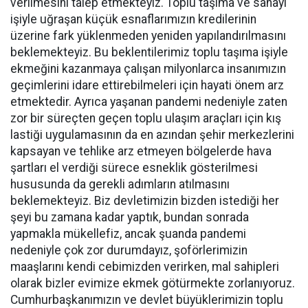
verilmesini talep etmekteyiz. Toplu taşıma ve sanayi
işiyle uğraşan küçük esnaflarımızın kredilerinin
üzerine fark yüklenmeden yeniden yapılandırılmasını
beklemekteyiz. Bu beklentilerimiz toplu taşıma işiyle
ekmeğini kazanmaya çalışan milyonlarca insanımızın
geçimlerini idare ettirebilmeleri için hayati önem arz
etmektedir. Ayrıca yaşanan pandemi nedeniyle zaten
zor bir süreçten geçen toplu ulaşım araçları için kış
lastiği uygulamasının da en azından şehir merkezlerini
kapsayan ve tehlike arz etmeyen bölgelerde hava
şartları el verdiği sürece esneklik gösterilmesi
hususunda da gerekli adımların atılmasını
beklemekteyiz. Biz devletimizin bizden istediği her
şeyi bu zamana kadar yaptık, bundan sonrada
yapmakla mükellefiz, ancak şuanda pandemi
nedeniyle çok zor durumdayız, şoförlerimizin
maaşlarını kendi cebimizden verirken, mal sahipleri
olarak bizler evimize ekmek götürmekte zorlanıyoruz.
Cumhurbaşkanımızın ve devlet büyüklerimizin toplu