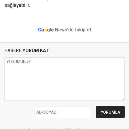
sağlayabilir.
G
o
o
g
l
e
News'de takip et
HABERE
YORUM KAT