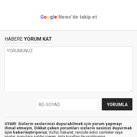
G
o
o
g
l
e
News'de takip et
HABERE
YORUM KAT
UYARI: Sizlerin seslerinizi duyurabilmek için yorum yapmayı
ihmal etmeyin. Dikkat çeken yorumları sizlerin sesinizi duyurmak
için haberleştiriyoruz.
Küfür, hakaret, rencide edici cümleler veya
imalar, inançlara saldırı içeren, imla kuralları ile yazılmamış,