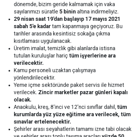
dönemde, bizim geride kalmamak için vaka
sayılarımızı süratle
5 binin
altına indirmeliyiz.
29 nisan saat 19'dan başlayıp 17 mayıs 2021
sabah 5'e kadar
tam kapanmaya geçiyoruz. Bu
tarihler arasında kesintisiz sokağa çıkma
kısıtlaması uygulanacak.
Üretim imalat, temizlik gibi alanlarda istisna
tutulan kuruluşlar hariç
tüm işyerlerine ara
verilecektir.
Kamu personeli uzaktan çalışmaya
yönlendirilecektir.
Yeme içme sektöründe paket servis ile hizmet
verilecek.
Zincir marketler pazar günleri kapalı
olacak.
Anaokulu, kreş, 8'inci ve 12'nci sınıflar dahil,
tüm
kurumlarda yüz yüze eğitime ara verilecek, tüm
sınavlar ertelenecektir.
Şehirler arası seyahatlerin tamamı izne tabi olacak
ve şehirler arası toplu taşıma araçları
yüzde 50