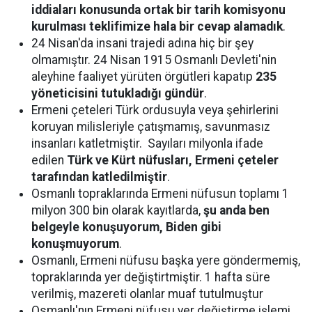
iddiaları konusunda ortak bir tarih komisyonu
kurulması teklifimize hala bir cevap alamadık
.
24 Nisan'da insani trajedi adına hiç bir şey
olmamıştır. 24 Nisan 1915 Osmanlı Devleti'nin
aleyhine faaliyet yürüten örgütleri kapatıp
235
yöneticisini tutukladığı gündür
.
Ermeni çeteleri Türk ordusuyla veya şehirlerini
koruyan milisleriyle çatışmamış, savunmasız
insanları katletmiştir. Sayıları milyonla ifade
edilen
Türk ve Kürt nüfusları, Ermeni çeteler
tarafından katledilmiştir
.
Osmanlı topraklarında Ermeni nüfusun toplamı 1
milyon 300 bin olarak kayıtlarda,
şu anda ben
belgeyle konuşuyorum, Biden gibi
konuşmuyorum
.
Osmanlı, Ermeni nüfusu başka yere göndermemiş,
topraklarında yer değiştirtmiştir. 1 hafta süre
verilmiş, mazereti olanlar muaf tutulmuştur
Osmanlı'nın Ermeni nüfusu yer değiştirme işlemi