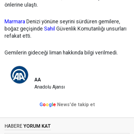
önlerine ulaştı.
Marmara
Denizi yönüne seyrini sürdüren gemilere,
boğaz geçişinde
Sahil
Güvenlik Komutanlığı unsurları
refakat etti.
Gemilerin gideceği liman hakkında bilgi verilmedi.
AA
Anadolu Ajansı
G
o
o
g
l
e
News'de takip et
HABERE
YORUM KAT