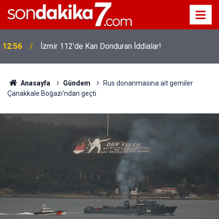
12:56
İ̇zmir 112’de Kan Donduran İ̇ddialar!
Anasayfa
Gündem
Rus donanmasına ait gemiler
Çanakkale Boğazı'ndan geçti