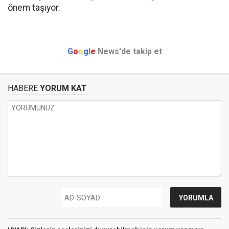
önem taşıyor.
G
o
o
g
l
e
News'de takip et
HABERE
YORUM KAT