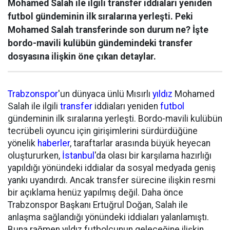
Mohamed Salah ile ilgili transfer iddiaları yeniden
futbol gündeminin ilk sıralarına yerleşti. Peki
Mohamed Salah transferinde son durum ne? İşte
bordo-mavili kulübün gündemindeki transfer
dosyasına ilişkin öne çıkan detaylar.
Trabzonspor
'un dünyaca ünlü Mısırlı
yıldız
Mohamed
Salah ile ilgili
transfer
iddiaları yeniden
futbol
gündeminin ilk sıralarına yerleşti. Bordo-mavili kulübün
tecrübeli oyuncu için girişimlerini sürdürdüğüne
yönelik
haberler
, taraftarlar arasında büyük heyecan
oluştururken,
İstanbul
'da olası bir karşılama hazırlığı
yapıldığı yönündeki iddialar da sosyal medyada geniş
yankı uyandırdı. Ancak transfer sürecine ilişkin resmi
bir açıklama henüz yapılmış değil. Daha önce
Trabzonspor Başkanı Ertuğrul Doğan, Salah ile
anlaşma sağlandığı yönündeki iddiaları yalanlamıştı.
Buna rağmen yıldız futbolcunun geleceğine ilişkin