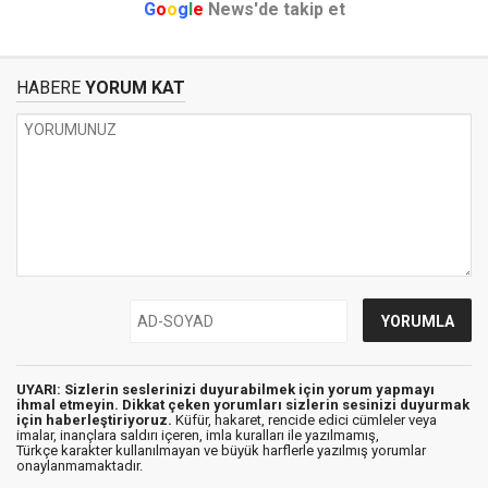
G
o
o
g
l
e
News'de takip et
HABERE
YORUM KAT
UYARI: Sizlerin seslerinizi duyurabilmek için yorum yapmayı
ihmal etmeyin. Dikkat çeken yorumları sizlerin sesinizi duyurmak
için haberleştiriyoruz.
Küfür, hakaret, rencide edici cümleler veya
imalar, inançlara saldırı içeren, imla kuralları ile yazılmamış,
Türkçe karakter kullanılmayan ve büyük harflerle yazılmış yorumlar
onaylanmamaktadır.