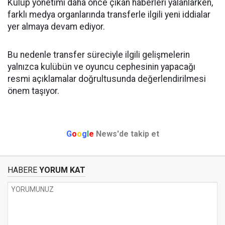
Kulüp yönetimi daha önce çıkan haberleri yalanlarken,
farklı medya organlarında transferle ilgili yeni iddialar
yer almaya devam ediyor.
Bu nedenle transfer süreciyle ilgili gelişmelerin
yalnızca kulübün ve oyuncu cephesinin yapacağı
resmi açıklamalar doğrultusunda değerlendirilmesi
önem taşıyor.
G
o
o
g
l
e
News'de takip et
HABERE
YORUM KAT