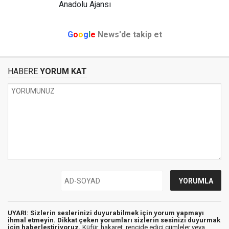
Anadolu Ajansı
G
o
o
g
l
e
News'de takip et
HABERE
YORUM KAT
UYARI: Sizlerin seslerinizi duyurabilmek için yorum yapmayı
ihmal etmeyin. Dikkat çeken yorumları sizlerin sesinizi duyurmak
için haberleştiriyoruz.
Küfür, hakaret, rencide edici cümleler veya