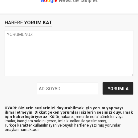
G
o
o
g
l
e
News'de takip et
HABERE
YORUM KAT
UYARI: Sizlerin seslerinizi duyurabilmek için yorum yapmayı
ihmal etmeyin. Dikkat çeken yorumları sizlerin sesinizi duyurmak
için haberleştiriyoruz.
Küfür, hakaret, rencide edici cümleler veya
imalar, inançlara saldırı içeren, imla kuralları ile yazılmamış,
Türkçe karakter kullanılmayan ve büyük harflerle yazılmış yorumlar
onaylanmamaktadır.