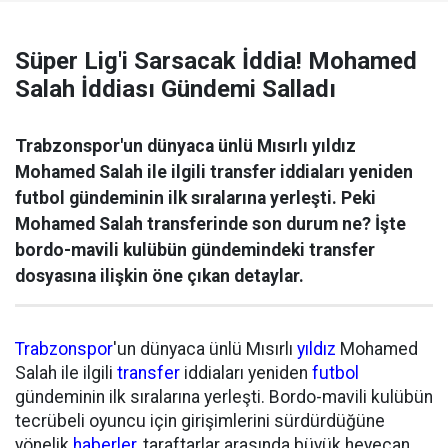
Süper Lig'i Sarsacak İddia! Mohamed
Salah İddiası Gündemi Salladı
Trabzonspor'un dünyaca ünlü Mısırlı yıldız
Mohamed Salah ile ilgili transfer iddiaları yeniden
futbol gündeminin ilk sıralarına yerleşti. Peki
Mohamed Salah transferinde son durum ne? İşte
bordo-mavili kulübün gündemindeki transfer
dosyasına ilişkin öne çıkan detaylar.
Trabzonspor
'un dünyaca ünlü Mısırlı
yıldız
Mohamed
Salah ile ilgili
transfer
iddiaları yeniden
futbol
gündeminin ilk sıralarına yerleşti. Bordo-mavili kulübün
tecrübeli oyuncu için girişimlerini sürdürdüğüne
yönelik
haberler
, taraftarlar arasında büyük heyecan