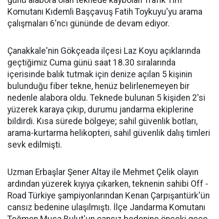
günü alabora olan teknede kaybolan Trafik Tim
Komutanı Kıdemli Başçavuş Fatih Toykuyu'yu arama
çalışmaları 6'ncı gününde de devam ediyor.
Çanakkale'nin Gökçeada ilçesi Laz Koyu açıklarında
geçtiğimiz Cuma günü saat 18.30 sıralarında
içerisinde balık tutmak için denize açılan 5 kişinin
bulunduğu fiber tekne, henüz belirlenemeyen bir
nedenle alabora oldu. Teknede bulunan 5 kişiden 2'si
yüzerek karaya çıkıp, durumu jandarma ekiplerine
bildirdi. Kısa sürede bölgeye; sahil güvenlik botları,
arama-kurtarma helikopteri, sahil güvenlik dalış timleri
sevk edilmişti.
Uzman Erbaşlar Şener Altay ile Mehmet Çelik olayın
ardından yüzerek kıyıya çıkarken, teknenin sahibi Off -
Road Türkiye şampiyonlarından Kenan Çarpışantürk'ün
cansız bedenine ulaşılmıştı. İlçe Jandarma Komutanı