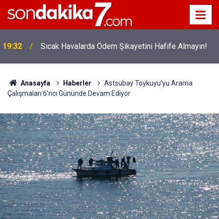
19:32
Sıcak Havalarda Ödem Şikayetini Hafife Almayın!
12:56
İ̇zmir 112’de Kan Donduran İ̇ddialar!
Anasayfa
Haberler
Astsubay Toykuyu’yu Arama
Çalışmaları 6’ncı Gününde Devam Ediyor