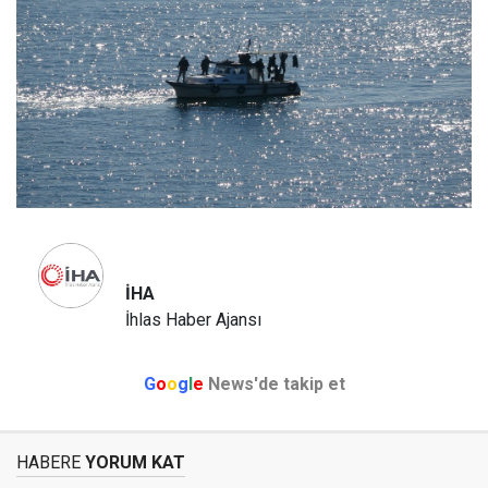
İHA
İhlas Haber Ajansı
G
o
o
g
l
e
News'de takip et
HABERE
YORUM KAT