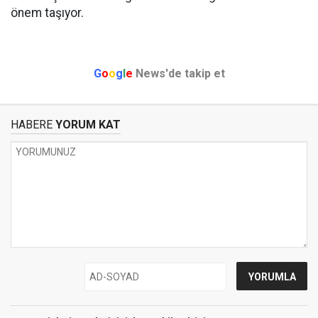
önem taşıyor.
G
o
o
g
l
e
News'de takip et
HABERE
YORUM KAT