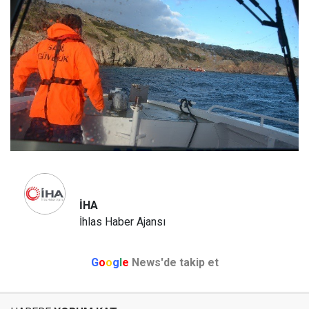
İHA
İhlas Haber Ajansı
G
o
o
g
l
e
News'de takip et