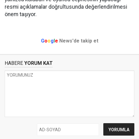
resmi açıklamalar doğrultusunda değerlendirilmesi
önem taşıyor.
G
o
o
g
l
e
News'de takip et
HABERE
YORUM KAT