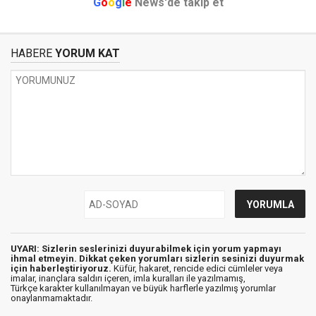
G
o
o
g
l
e
News'de takip et
HABERE
YORUM KAT
UYARI: Sizlerin seslerinizi duyurabilmek için yorum yapmayı
ihmal etmeyin. Dikkat çeken yorumları sizlerin sesinizi duyurmak
için haberleştiriyoruz.
Küfür, hakaret, rencide edici cümleler veya
imalar, inançlara saldırı içeren, imla kuralları ile yazılmamış,
Türkçe karakter kullanılmayan ve büyük harflerle yazılmış yorumlar
onaylanmamaktadır.