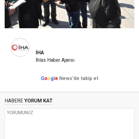
İHA
İhlas Haber Ajansı
G
o
o
g
l
e
News'de takip et
HABERE
YORUM KAT