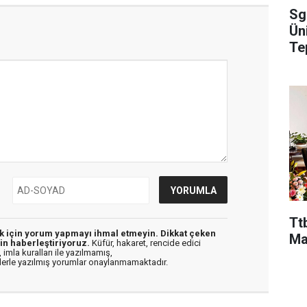
Sg
Ün
Te
Ttb
ek için yorum yapmayı ihmal etmeyin. Dikkat çeken
Ma
in haberleştiriyoruz.
Küfür, hakaret, rencide edici
 imla kuralları ile yazılmamış,
flerle yazılmış yorumlar onaylanmamaktadır.