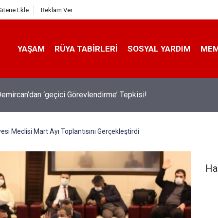
Sitene Ekle
Reklam Ver
YAŞAM
RÜYA TABIRLERI
SOSYAL YARDIM
ME
emircan’dan ‘geçici Görevlendirme’ Tepkisi!
si Meclisi Mart Ayı Toplantısını Gerçekleştirdi
Ha