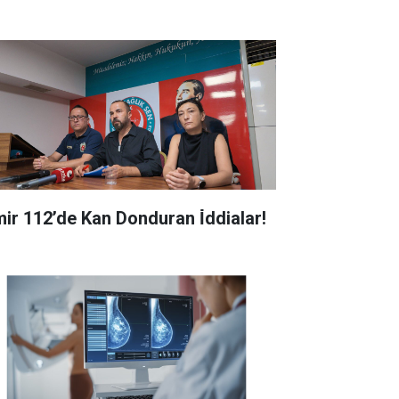
zmir 112’de Kan Donduran İ̇ddialar!