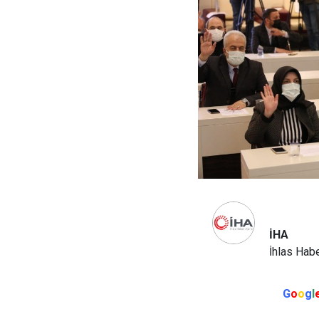
İHA
İhlas Habe
G
o
o
g
l