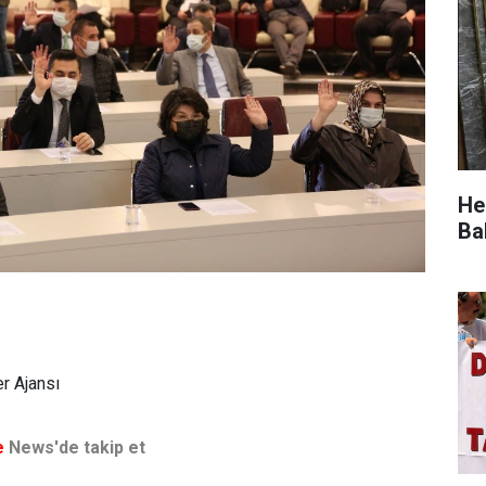
He
Ba
r Ajansı
e
News'de takip et