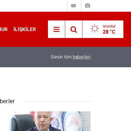
İstanbul
MUR
İLIŞKILER
28 °C
19:32
Sıcak Havalarda Ödem Şikayetini Hafife Almayı
Günün tüm
haberleri
berler