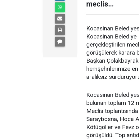
meclis...
Kocasinan Belediyesi
Kocasinan Belediye
gerçekleştirilen me
görüşülerek karara b
Başkan Çolakbayrakd
hemşehrilerimize en 
aralıksız sürdürüyoru
Kocasinan Belediyes
bulunan toplam 12 ma
Meclis toplantısında
Saraybosna, Hoca Ah
Kötügöller ve Fevzio
görüşüldü. Toplantı