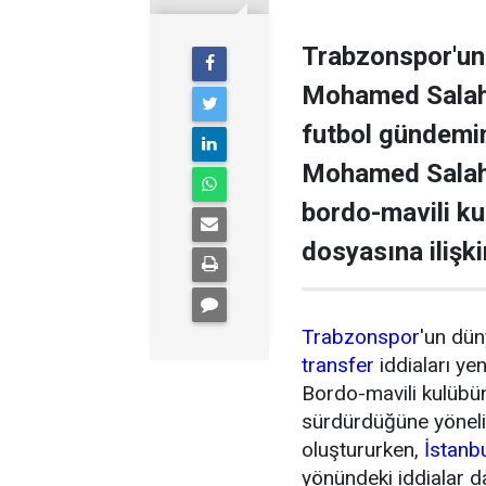
Trabzonspor'un 
Mohamed Salah il
futbol gündemini
Mohamed Salah 
bordo-mavili k
dosyasına ilişki
Trabzonspor
'un dün
transfer
iddiaları ye
Bordo-mavili kulübün 
sürdürdüğüne yönel
oluştururken,
İstanb
yönündeki iddialar 