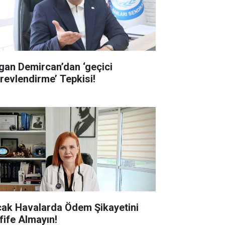
gan Demircan’dan ‘geçici
revlendirme’ Tepkisi!
cak Havalarda Ödem Şikayetini
fife Almayın!