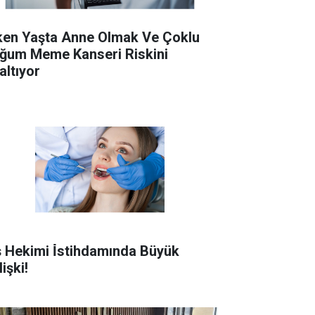
ken Yaşta Anne Olmak Ve Çoklu
ğum Meme Kanseri Riskini
altıyor
ş Hekimi İ̇stihdamında Büyük
işki!