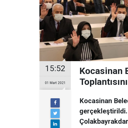
15:52
Kocasinan B
Toplantısını
01 Mart 2021
Kocasinan Beled
gerçekleştirild
Çolakbayrakdar 