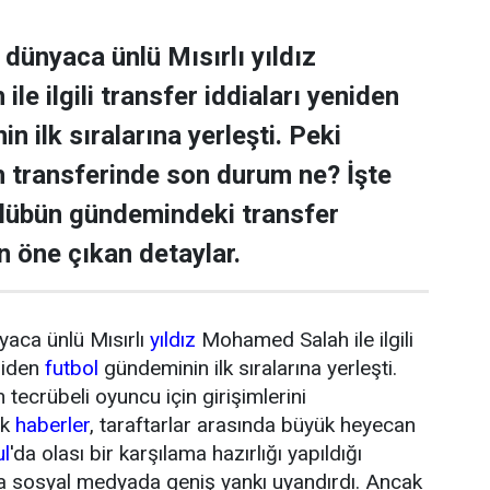
dünyaca ünlü Mısırlı yıldız
e ilgili transfer iddiaları yeniden
n ilk sıralarına yerleşti. Peki
transferinde son durum ne? İşte
ulübün gündemindeki transfer
n öne çıkan detaylar.
yaca ünlü Mısırlı
yıldız
Mohamed Salah ile ilgili
niden
futbol
gündeminin ilk sıralarına yerleşti.
tecrübeli oyuncu için girişimlerini
ik
haberler
, taraftarlar arasında büyük heyecan
ul
'da olası bir karşılama hazırlığı yapıldığı
da sosyal medyada geniş yankı uyandırdı. Ancak