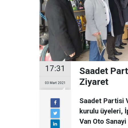
17:31
Saadet Part
Ziyaret
03 Mart 2021
Saadet Partisi V
kurulu üyeleri, 
Van Oto Sanayi S