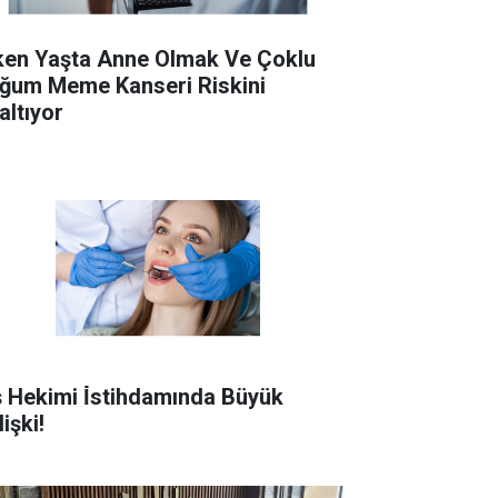
ken Yaşta Anne Olmak Ve Çoklu
ğum Meme Kanseri Riskini
altıyor
ş Hekimi İ̇stihdamında Büyük
işki!