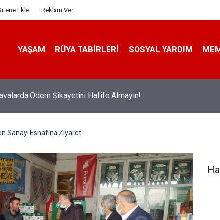
Sitene Ekle
Reklam Ver
YAŞAM
RÜYA TABIRLERI
SOSYAL YARDIM
ME
avalarda Ödem Şikayetini Hafife Almayın!
en Sanayi Esnafına Ziyaret
Ha