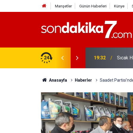
Manşetler
Günün Haberleri
Künye
vlendirme’ Tepkisi!
24
19:32
Sıcak H
Anasayfa
Haberler
Saadet Partisi’nd