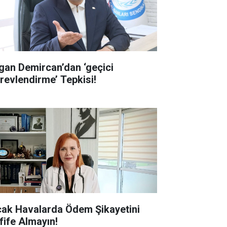
gan Demircan’dan ‘geçici
revlendirme’ Tepkisi!
cak Havalarda Ödem Şikayetini
fife Almayın!