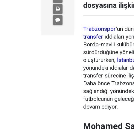
dosyasına ilişki
Trabzonspor
'un dün
transfer
iddiaları ye
Bordo-mavili kulübün 
sürdürdüğüne yönel
oluştururken,
İstanb
yönündeki iddialar 
transfer sürecine ili
Daha önce Trabzonsp
sağlandığı yönündeki
futbolcunun geleceği
devam ediyor.
Mohamed Sal