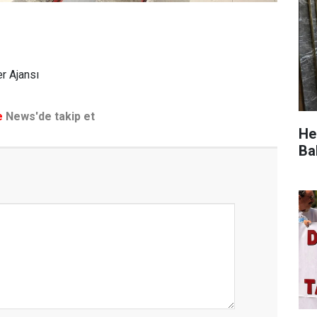
r Ajansı
e
News'de takip et
He
Ba