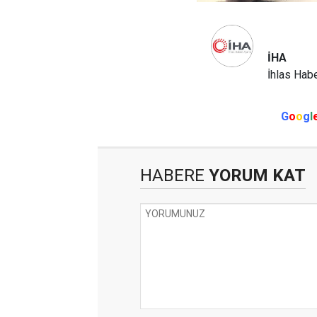
İHA
İhlas Habe
G
o
o
g
l
HABERE
YORUM KAT