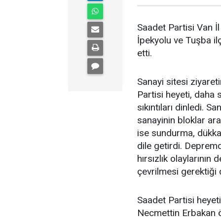
Saadet Partisi Van İl
İpekyolu ve Tuşba ilç
etti.
Sanayi sitesi ziyare
Partisi heyeti, daha
sıkıntıları dinledi. S
sanayinin bloklar ara
ise sundurma, dükkan
dile getirdi. Depremd
hırsızlık olaylarının 
çevrilmesi gerektiği di
Saadet Partisi heyeti
Necmettin Erbakan öz