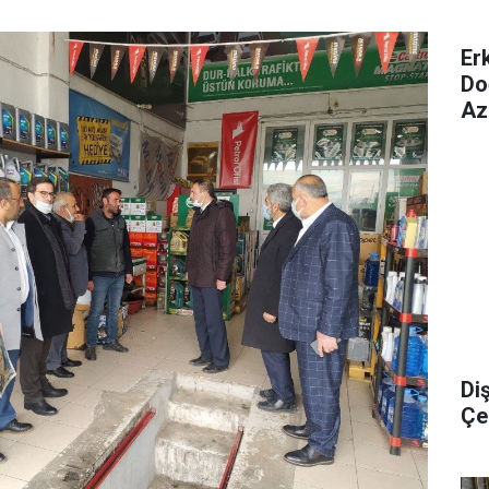
Er
Do
Az
Di
Çel