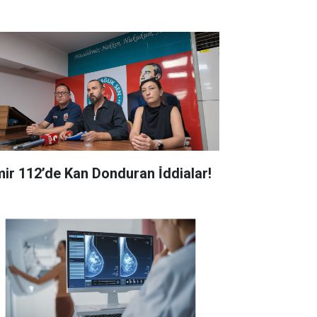
zmir 112’de Kan Donduran İ̇ddialar!