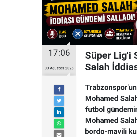
17:06
Süper Lig'i
Salah İddia
03 Ağustos 2026
Trabzonspor'un 
Mohamed Salah il
futbol gündemini
Mohamed Salah 
bordo-mavili k