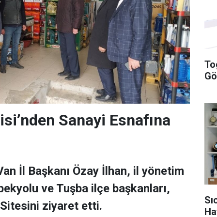
To
Gö
isi’nden Sanayi Esnafına
an İl Başkanı Özay İlhan, il yönetim
İpekyolu ve Tuşba ilçe başkanları,
Sı
itesini ziyaret etti.
Ha