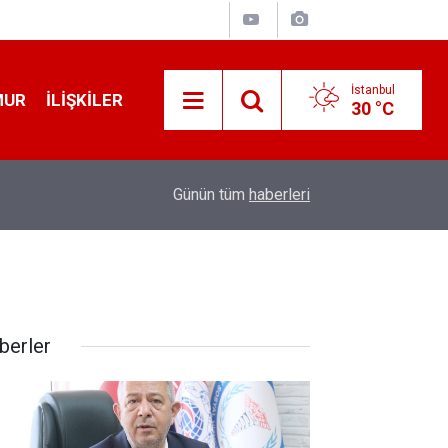
İstanbul
MUR
İLIŞKILER
30 °C
12:56
İ̇zmir 112’de Kan Donduran İ̇ddialar!
Günün tüm
haberleri
berler