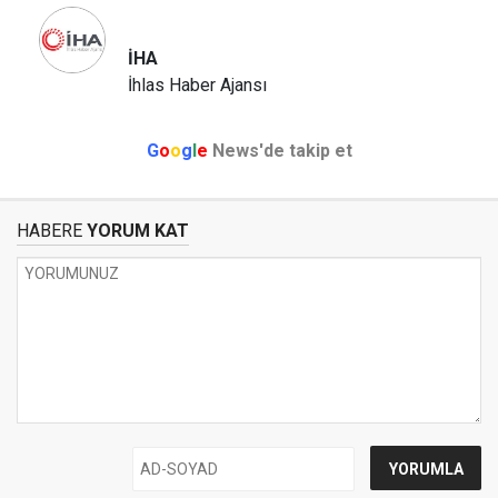
İHA
İhlas Haber Ajansı
G
o
o
g
l
e
News'de takip et
HABERE
YORUM KAT