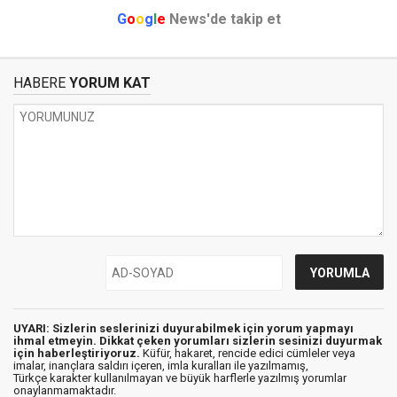
G
o
o
g
l
e
News'de takip et
HABERE
YORUM KAT
UYARI: Sizlerin seslerinizi duyurabilmek için yorum yapmayı
ihmal etmeyin. Dikkat çeken yorumları sizlerin sesinizi duyurmak
için haberleştiriyoruz.
Küfür, hakaret, rencide edici cümleler veya
imalar, inançlara saldırı içeren, imla kuralları ile yazılmamış,
Türkçe karakter kullanılmayan ve büyük harflerle yazılmış yorumlar
onaylanmamaktadır.