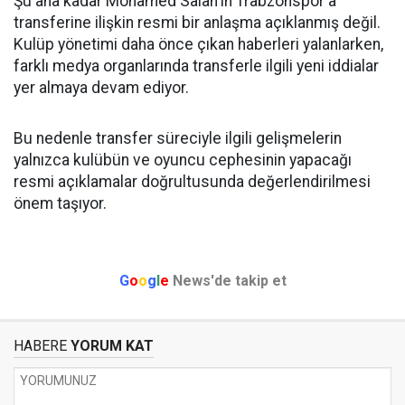
Şu ana kadar Mohamed Salah'ın Trabzonspor'a
transferine ilişkin resmi bir anlaşma açıklanmış değil.
Kulüp yönetimi daha önce çıkan haberleri yalanlarken,
farklı medya organlarında transferle ilgili yeni iddialar
yer almaya devam ediyor.
Bu nedenle transfer süreciyle ilgili gelişmelerin
yalnızca kulübün ve oyuncu cephesinin yapacağı
resmi açıklamalar doğrultusunda değerlendirilmesi
önem taşıyor.
G
o
o
g
l
e
News'de takip et
HABERE
YORUM KAT