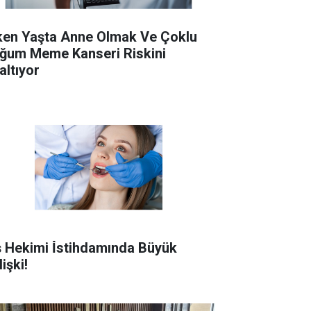
ken Yaşta Anne Olmak Ve Çoklu
ğum Meme Kanseri Riskini
altıyor
ş Hekimi İ̇stihdamında Büyük
işki!