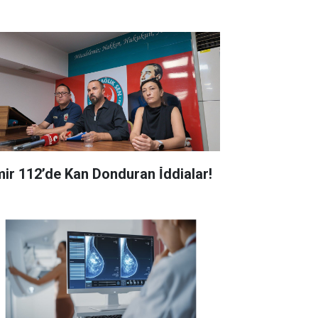
zmir 112’de Kan Donduran İ̇ddialar!