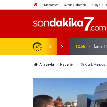
Manşetler
Günün Haberleri
Künye
lar!
24
08:03
Erken Y
Anasayfa
Haberler
15 Kişilik Minibüst