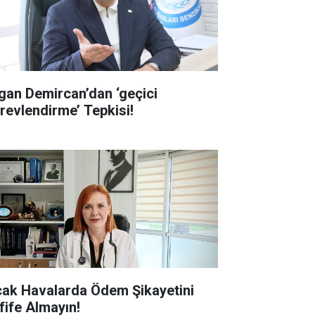
gan Demircan’dan ‘geçici
revlendirme’ Tepkisi!
cak Havalarda Ödem Şikayetini
fife Almayın!