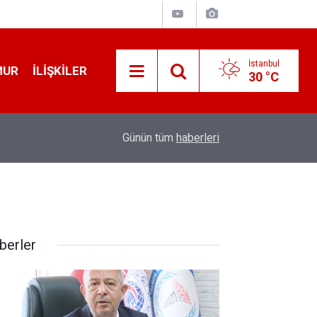
İstanbul
MUR
İLIŞKILER
30 °C
or
17:06
Süper Lig'i Sarsacak İddia! Mohamed Salah İddi
Günün tüm
haberleri
berler