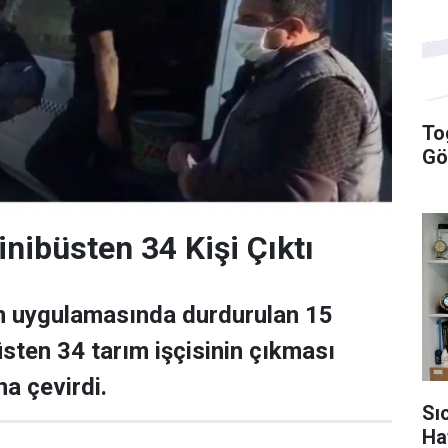
To
Gö
inibüsten 34 Kişi Çıktı
in uygulamasında durdurulan 15
büsten 34 tarım işçisinin çıkması
na çevirdi.
Sı
Ha