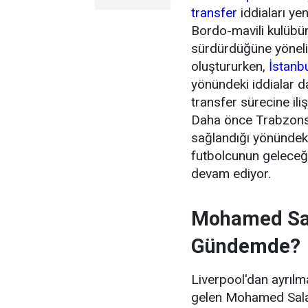
transfer
iddiaları ye
Bordo-mavili kulübün 
sürdürdüğüne yönel
oluştururken,
İstanb
yönündeki iddialar 
transfer sürecine ili
Daha önce Trabzonsp
sağlandığı yönündeki
futbolcunun geleceği
devam ediyor.
Mohamed Sal
Gündemde?
Liverpool'dan ayrıl
gelen Mohamed Salah'