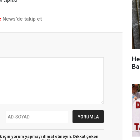
r Ajansı
e
News'de takip et
He
Ba
ek için yorum yapmayı ihmal etmeyin. Dikkat çeken