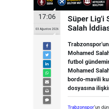
17:06
Süper Lig'i
Salah İddia
03 Ağustos 2026
Trabzonspor'un 
Mohamed Salah il
futbol gündemini
Mohamed Salah 
bordo-mavili k
dosyasına ilişki
Trabzonspor
'un dün