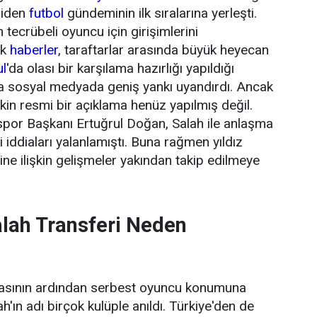
niden
futbol
gündeminin ilk sıralarına yerleşti.
tecrübeli oyuncu için girişimlerini
ik
haberler
, taraftarlar arasında büyük heyecan
ul
'da olası bir karşılama hazırlığı yapıldığı
da sosyal medyada geniş yankı uyandırdı. Ancak
şkin resmi bir açıklama henüz yapılmış değil.
or Başkanı Ertuğrul Doğan, Salah ile anlaşma
 iddiaları yalanlamıştı. Buna rağmen yıldız
ne ilişkin gelişmeler yakından takip edilmeye
ah Transferi Neden
masının ardından serbest oyuncu konumuna
ın adı birçok kulüple anıldı. Türkiye'den de