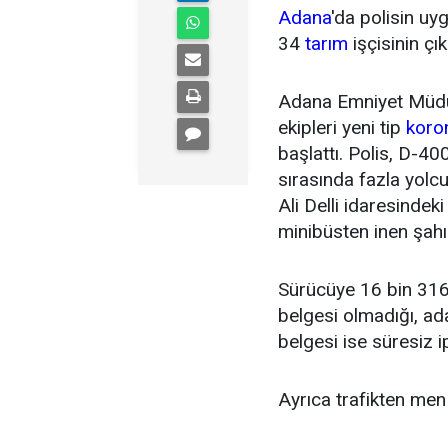
Adana
'da polisin uy
34
tarım
işçisinin çı
Adana Emniyet Müd
ekipleri yeni tip
koro
başlattı. Polis, D-4
sırasında fazla yol
Ali Delli idaresindeki
minibüsten inen şahıs
Sürücüye 16 bin 316 
belgesi olmadığı, ad
belgesi ise süresiz ip
Ayrıca trafikten men