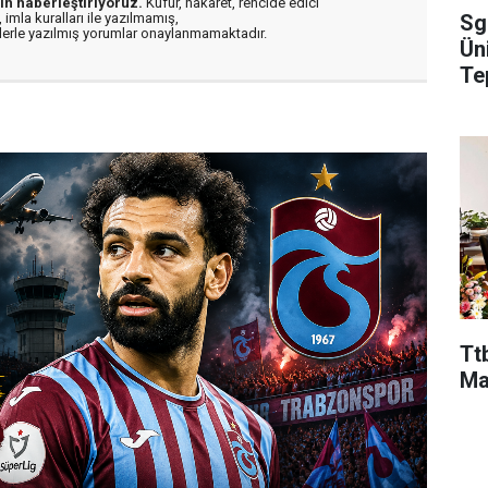
in haberleştiriyoruz.
Küfür, hakaret, rencide edici
Sg
 imla kuralları ile yazılmamış,
flerle yazılmış yorumlar onaylanmamaktadır.
Ün
Te
Ttb
Ma