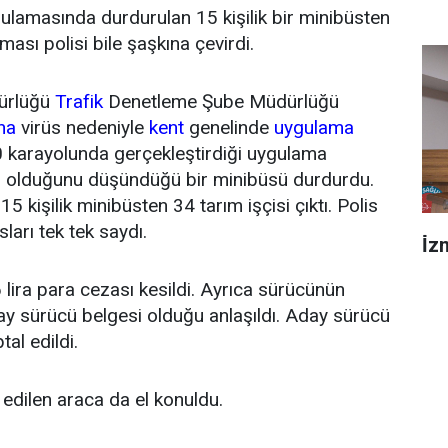
gulamasında durdurulan 15 kişilik bir minibüsten
kması polisi bile şaşkına çevirdi.
ürlüğü
Trafik
Denetleme Şube Müdürlüğü
na
virüs nedeniyle
kent
genelinde
uygulama
00 karayolunda gerçekleştirdiği uygulama
cu olduğunu düşündüğü bir minibüsü durdurdu.
 15 kişilik minibüsten 34 tarım işçisi çıktı. Polis
ları tek tek saydı.
İ̇
lira para cezası kesildi. Ayrıca sürücünün
ay sürücü belgesi olduğu anlaşıldı. Aday sürücü
tal edildi.
 edilen araca da el konuldu.