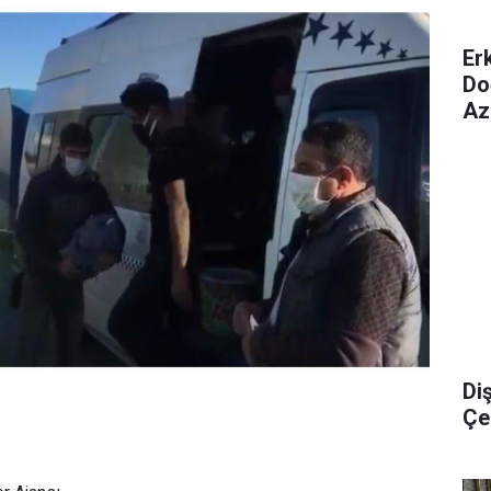
Er
Do
Az
Di
Çel