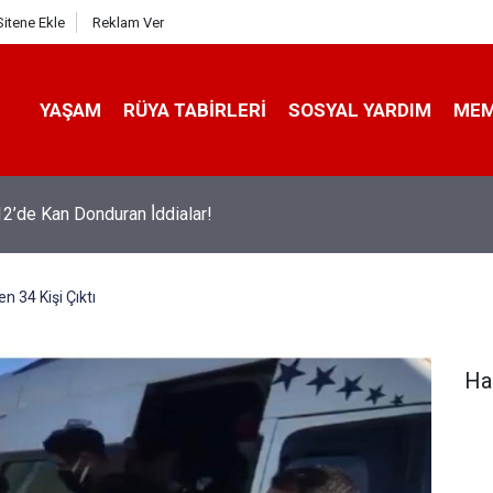
Sitene Ekle
Reklam Ver
YAŞAM
RÜYA TABIRLERI
SOSYAL YARDIM
ME
aşta Anne Olmak Ve Çoklu Doğum Meme Kanseri Riskini Azaltıy
en 34 Kişi Çıktı
Ha