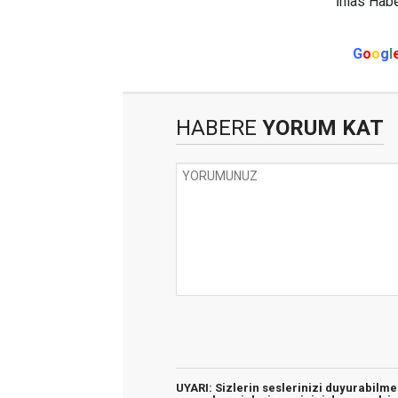
İhlas Habe
G
o
o
g
l
HABERE
YORUM KAT
UYARI: Sizlerin seslerinizi duyurabilm