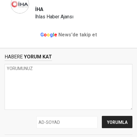
İHA
İhlas Haber Ajansı
G
o
o
g
l
e
News'de takip et
HABERE
YORUM KAT