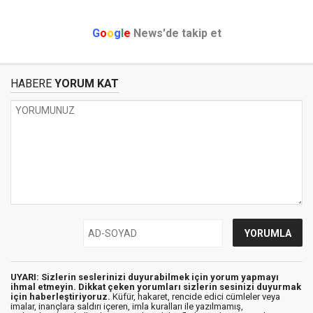
G
o
o
g
l
e
News'de takip et
HABERE
YORUM KAT
UYARI: Sizlerin seslerinizi duyurabilmek için yorum yapmayı
ihmal etmeyin. Dikkat çeken yorumları sizlerin sesinizi duyurmak
için haberleştiriyoruz.
Küfür, hakaret, rencide edici cümleler veya
imalar, inançlara saldırı içeren, imla kuralları ile yazılmamış,