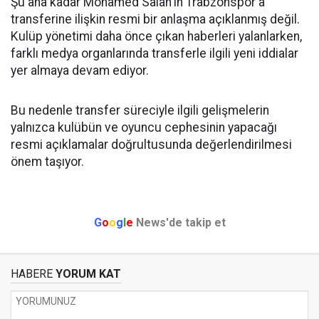
Şu ana kadar Mohamed Salah'ın Trabzonspor'a
transferine ilişkin resmi bir anlaşma açıklanmış değil.
Kulüp yönetimi daha önce çıkan haberleri yalanlarken,
farklı medya organlarında transferle ilgili yeni iddialar
yer almaya devam ediyor.
Bu nedenle transfer süreciyle ilgili gelişmelerin
yalnızca kulübün ve oyuncu cephesinin yapacağı
resmi açıklamalar doğrultusunda değerlendirilmesi
önem taşıyor.
G
o
o
g
l
e
News'de takip et
HABERE
YORUM KAT