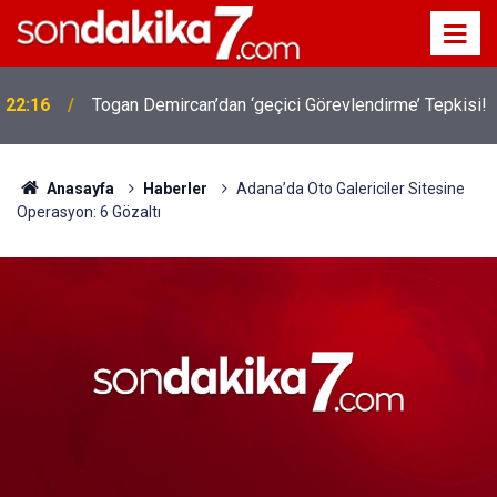
22:16
Togan Demircan’dan ‘geçici Görevlendirme’ Tepkisi!
Anasayfa
Haberler
Adana’da Oto Galericiler Sitesine
Operasyon: 6 Gözaltı