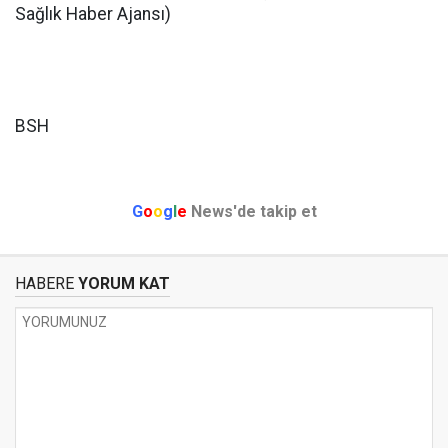
Sağlık Haber Ajansı)
BSH
G
o
o
g
l
e
News'de takip et
HABERE
YORUM KAT