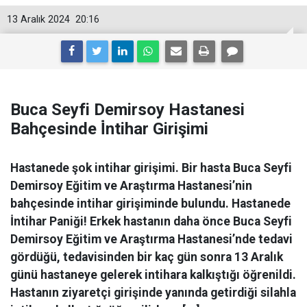
13 Aralık 2024
20:16
Buca Seyfi Demirsoy Hastanesi
Bahçesinde İ̇ntihar Girişimi
Hastanede şok intihar girişimi. Bir hasta Buca Seyfi
Demirsoy Eğitim ve Araştırma Hastanesi’nin
bahçesinde intihar girişiminde bulundu. Hastanede
İntihar Paniği! Erkek hastanın daha önce Buca Seyfi
Demirsoy Eğitim ve Araştırma Hastanesi’nde tedavi
gördüğü, tedavisinden bir kaç gün sonra 13 Aralık
günü hastaneye gelerek intihara kalkıştığı öğrenildi.
Hastanın ziyaretçi girişinde yanında getirdiği silahla