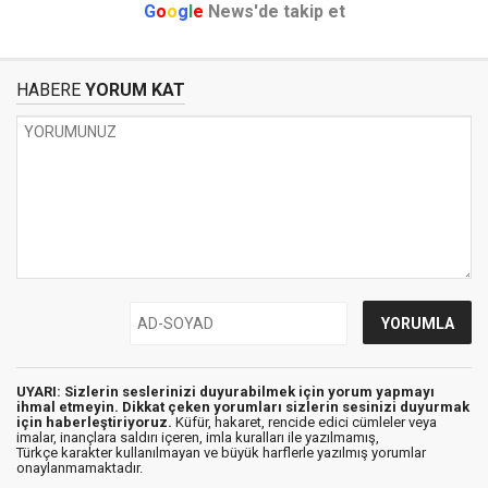
G
o
o
g
l
e
News'de takip et
HABERE
YORUM KAT
UYARI: Sizlerin seslerinizi duyurabilmek için yorum yapmayı
ihmal etmeyin. Dikkat çeken yorumları sizlerin sesinizi duyurmak
için haberleştiriyoruz.
Küfür, hakaret, rencide edici cümleler veya
imalar, inançlara saldırı içeren, imla kuralları ile yazılmamış,
Türkçe karakter kullanılmayan ve büyük harflerle yazılmış yorumlar
onaylanmamaktadır.