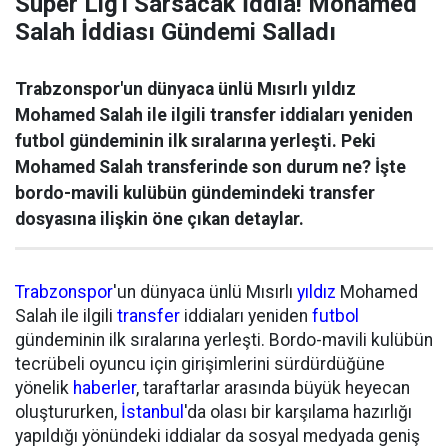
Süper Lig'i Sarsacak İddia! Mohamed
Salah İddiası Gündemi Salladı
Trabzonspor'un dünyaca ünlü Mısırlı yıldız
Mohamed Salah ile ilgili transfer iddiaları yeniden
futbol gündeminin ilk sıralarına yerleşti. Peki
Mohamed Salah transferinde son durum ne? İşte
bordo-mavili kulübün gündemindeki transfer
dosyasına ilişkin öne çıkan detaylar.
Trabzonspor
'un dünyaca ünlü Mısırlı
yıldız
Mohamed
Salah ile ilgili
transfer
iddiaları yeniden
futbol
gündeminin ilk sıralarına yerleşti. Bordo-mavili kulübün
tecrübeli oyuncu için girişimlerini sürdürdüğüne
yönelik
haberler
, taraftarlar arasında büyük heyecan
oluştururken,
İstanbul
'da olası bir karşılama hazırlığı
yapıldığı yönündeki iddialar da sosyal medyada geniş