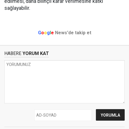
edilmesi, daha bilinçli karar verilmesine katkı
sağlayabilir.
G
o
o
g
l
e
News'de takip et
HABERE
YORUM KAT