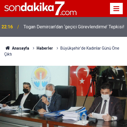
22:16
Togan Demircan’dan ‘geçici Görevlendirme’ Tepkisi!
19:32
Sıcak Havalarda Ödem Şikayetini Hafife Almayın!
Anasayfa
Haberler
Büyükşehir’de Kadınlar Günü Öne
Çıktı