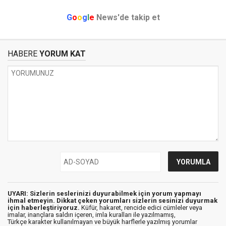
G
o
o
g
l
e
News'de takip et
HABERE
YORUM KAT
UYARI: Sizlerin seslerinizi duyurabilmek için yorum yapmayı
ihmal etmeyin. Dikkat çeken yorumları sizlerin sesinizi duyurmak
için haberleştiriyoruz.
Küfür, hakaret, rencide edici cümleler veya
imalar, inançlara saldırı içeren, imla kuralları ile yazılmamış,
Türkçe karakter kullanılmayan ve büyük harflerle yazılmış yorumlar