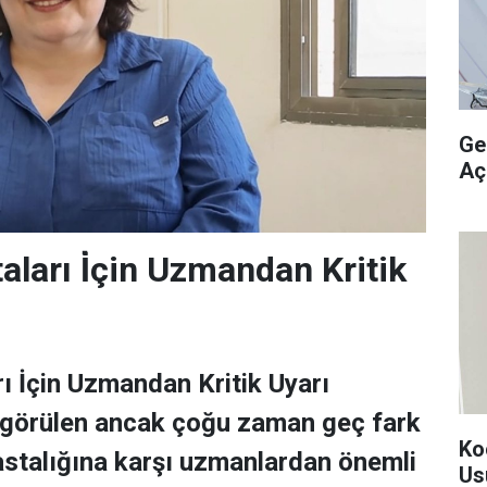
Ge
Aç
aları İ̇çin Uzmandan Kritik
ı İçin Uzmandan Kritik Uyarı
 görülen ancak çoğu zaman geç fark
Ko
astalığına karşı uzmanlardan önemli
Us