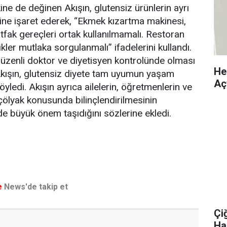
ne de değinen Akışın, glutensiz ürünlerin ayrı
ne işaret ederek, “Ekmek kızartma makinesi,
fak gereçleri ortak kullanılmamalı. Restoran
kler mutlaka sorgulanmalı” ifadelerini kullandı.
düzenli doktor ve diyetisyen kontrolünde olması
Hek
 Akışın, glutensiz diyete tam uyumun yaşam
Aç
 söyledi. Akışın ayrıca ailelerin, öğretmenlerin ve
 çölyak konusunda bilinçlendirilmesinin
de büyük önem taşıdığını sözlerine ekledi.
e
News'de takip et
Çi
Ha