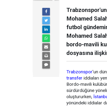
Trabzonspor'un 
Mohamed Salah il
futbol gündemini
Mohamed Salah 
bordo-mavili k
dosyasına ilişki
Trabzonspor
'un dün
transfer
iddiaları ye
Bordo-mavili kulübün 
sürdürdüğüne yönel
oluştururken,
İstanb
yönündeki iddialar 