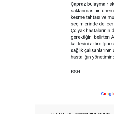
Çapraz bulaşma riski
saklanmasının önemi
kesme tahtası ve mut
seçimlerinde de içeri
Çölyak hastalarının 
gerektiğini belirten
kalitesini artırdığını
sağlık çalışanlarının
hastalığın yönetimin
BSH
G
o
o
g
l