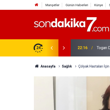
Manşetler
Günün Haberleri
Künye
rdir?
24
22:16
Togan D
Anasayfa
Sağlık
Çölyak Hastaları İ̇çi