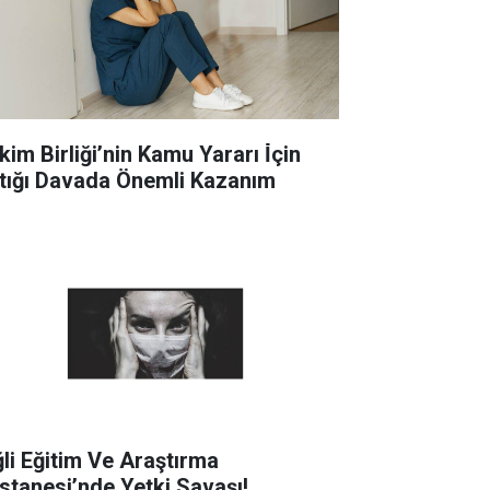
im Birliği’nin Kamu Yararı İ̇çin
tığı Davada Önemli Kazanım
ğli Eğitim Ve Araştırma
stanesi’nde Yetki Savaşı!