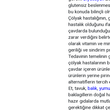
glutensiz beslenmesi 
bu konuda bilinçli ol
Çölyak hastalığının, 
hastalık olduğunu if
çavdarda bulunduğun
zarar verdiğini belir
olarak vitamin ve mine
geriliği ve sindirim 
Tedavinin temelinin 
çölyak hastalarının 
çavdar içeren ürünle
ürünlerin yerine piri
alternatiflerin tercih 
Et, tavuk,
balık
,
yumu
baklagillerin doğal h
hazır gıdalarda mutl
gerektiğine dikkat çe