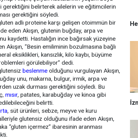
gerektiğini belirterek ailelerin ve eğitimcilerin
ması gerektiğini söyledi.
gluten adlı proteine karşı gelişen otoimmün bir
He
ade eden Akışın, glutenin buğday, arpa ve
u kaydetti. Hastalığın ince bağırsak yüzeyine
ten Akışın, “Besin emiliminin bozulmasına bağlı
ral eksiklikleri, kansızlık, kilo kaybı, büyüme
problemleri görülebiliyor” dedi.
glutensiz
beslenme
olduğunu vurgulayan Akışın,
buğday unu, makarna, bulgur, irmik, arpa ve
rden uzak durması gerektiğini söyledi. Bu
nç,
mısır
, patates, karabuğday ve kinoa gibi
İ̇
edilebileceğini belirtti.
rta
, süt ürünleri, sebze, meyve ve kuru
alleriyle glutensiz olduğunu ifade eden Akışın,
aka “gluten içermez” ibaresinin aranması
kti.