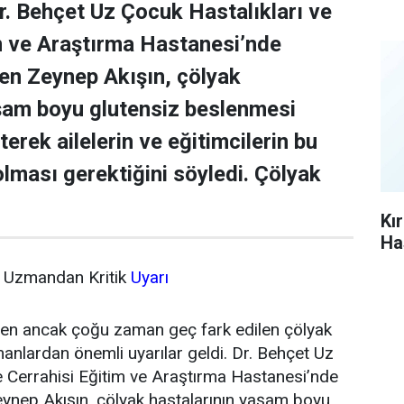
Dr. Behçet Uz Çocuk Hastalıkları ve
m ve Araştırma Hastanesi’nde
yen Zeynep Akışın, çölyak
şam boyu glutensiz beslenmesi
rterek ailelerin ve eğitimcilerin bu
olması gerektiğini söyledi. Çölyak
Kı
Ha
in Uzmandan Kritik
Uyarı
len ancak çoğu zaman geç fark edilen çölyak
manlardan önemli uyarılar geldi. Dr. Behçet Uz
e Cerrahisi Eğitim ve Araştırma Hastanesi’nde
ynep Akışın, çölyak hastalarının yaşam boyu