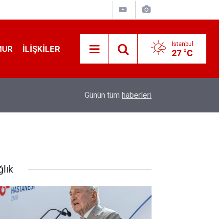
İstanbul
MUR
İLIŞKILER
27 °C
19:32
Sıcak Havalarda Ödem Şikayetini Hafife Almayı
Günün tüm
haberleri
ğlık