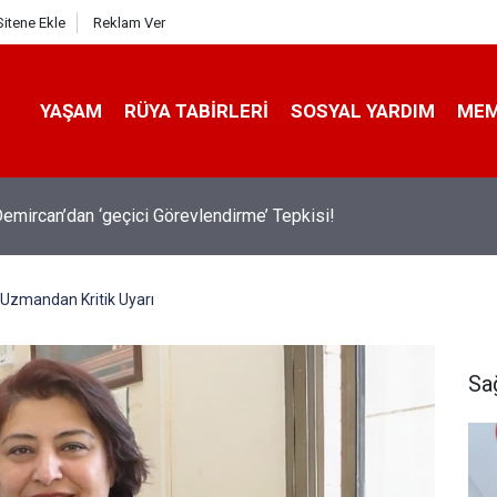
Sitene Ekle
Reklam Ver
YAŞAM
RÜYA TABIRLERI
SOSYAL YARDIM
ME
emircan’dan ‘geçici Görevlendirme’ Tepkisi!
n Uzmandan Kritik Uyarı
Sa