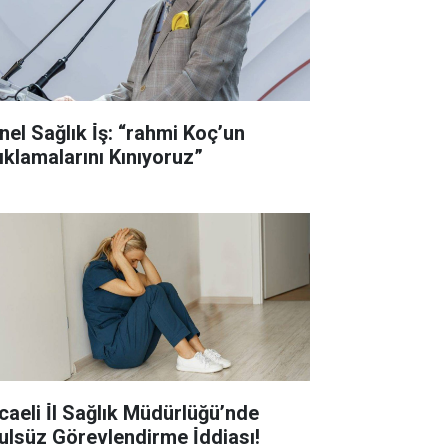
nel Sağlık İ̇ş: “rahmi Koç’un
ıklamalarını Kınıyoruz”
caeli İ̇l Sağlık Müdürlüğü’nde
ulsüz Görevlendirme İ̇ddiası!