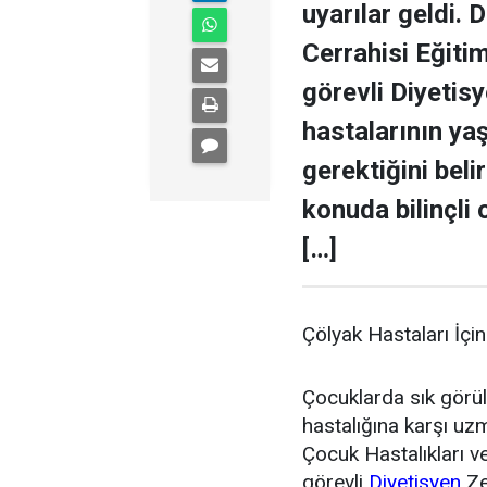
uyarılar geldi. 
Cerrahisi Eğiti
görevli Diyetis
hastalarının ya
gerektiğini beli
konuda bilinçli 
[…]
Çölyak Hastaları İç
Çocuklarda sık görü
hastalığına karşı uz
Çocuk Hastalıkları v
görevli
Diyetisyen
Ze