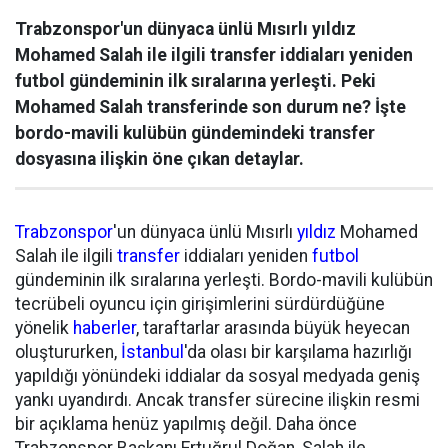
Trabzonspor'un dünyaca ünlü Mısırlı yıldız
Mohamed Salah ile ilgili transfer iddiaları yeniden
futbol gündeminin ilk sıralarına yerleşti. Peki
Mohamed Salah transferinde son durum ne? İşte
bordo-mavili kulübün gündemindeki transfer
dosyasına ilişkin öne çıkan detaylar.
Trabzonspor
'un dünyaca ünlü Mısırlı
yıldız
Mohamed
Salah ile ilgili
transfer
iddiaları yeniden
futbol
gündeminin ilk sıralarına yerleşti. Bordo-mavili kulübün
tecrübeli oyuncu için girişimlerini sürdürdüğüne
yönelik
haberler
, taraftarlar arasında büyük heyecan
oluştururken,
İstanbul
'da olası bir karşılama hazırlığı
yapıldığı yönündeki iddialar da sosyal medyada geniş
yankı uyandırdı. Ancak transfer sürecine ilişkin resmi
bir açıklama henüz yapılmış değil. Daha önce
Trabzonspor Başkanı Ertuğrul Doğan, Salah ile