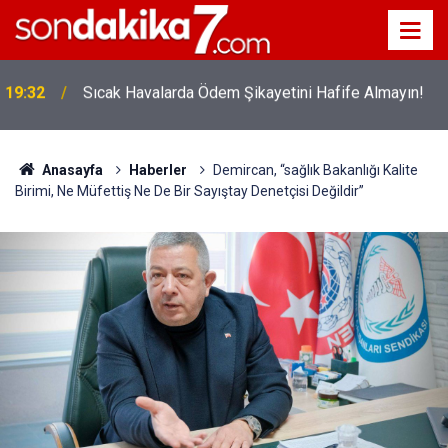
12:56
İ̇zmir 112’de Kan Donduran İ̇ddialar!
Anasayfa
Haberler
Demircan, “sağlık Bakanlığı Kalite
Birimi, Ne Müfettiş Ne De Bir Sayıştay Denetçisi Değildir”