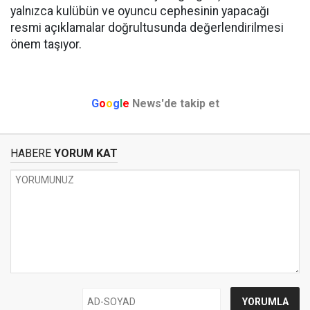
yalnızca kulübün ve oyuncu cephesinin yapacağı
resmi açıklamalar doğrultusunda değerlendirilmesi
önem taşıyor.
G
o
o
g
l
e
News'de takip et
HABERE
YORUM KAT