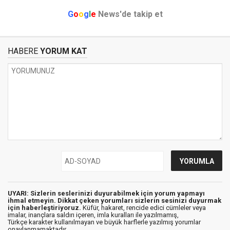
G
o
o
g
l
e
News'de takip et
HABERE
YORUM KAT
UYARI: Sizlerin seslerinizi duyurabilmek için yorum yapmayı
ihmal etmeyin. Dikkat çeken yorumları sizlerin sesinizi duyurmak
için haberleştiriyoruz.
Küfür, hakaret, rencide edici cümleler veya
imalar, inançlara saldırı içeren, imla kuralları ile yazılmamış,
Türkçe karakter kullanılmayan ve büyük harflerle yazılmış yorumlar
onaylanmamaktadır.