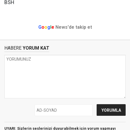
BSH
G
o
o
g
l
e
News'de takip et
HABERE
YORUM KAT
UYARI: Sizlerin seslerinizi duyurabilmek için yorum yapmayı