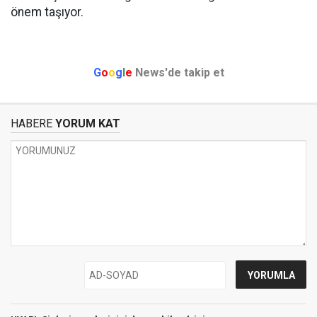
önem taşıyor.
G
o
o
g
l
e
News'de takip et
HABERE
YORUM KAT