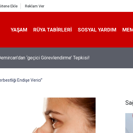
Sitene Ekle
Reklam Ver
YAŞAM
RÜYA TABIRLERI
SOSYAL YARDIM
ME
emircan’dan ‘geçici Görevlendirme’ Tepkisi!
rbestliği Endişe Verici”
Sa