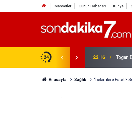
Manşetler
Günün Haberleri
Künye
rdir?
24
22:16
Togan D
Anasayfa
Sağlık
“hekimlere Estetik Se