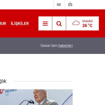
İstanbul
MUR
İLIŞKILER
26 °C
19:32
Sıcak Havalarda Ödem Şikayetini Hafife Almayı
Günün tüm
haberleri
ğlık