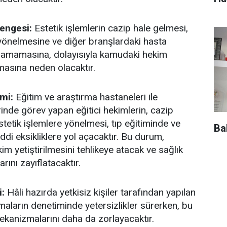
Dengesi:
Estetik işlemlerin cazip hale gelmesi,
yönelmesine ve diğer branşlardaki hasta
lanamamasına, dolayısıyla kamudaki hekim
masına neden olacaktır.
imi:
Eğitim ve araştırma hastaneleri ile
rinde görev yapan eğitici hekimlerin, cazip
stetik işlemlere yönelmesi, tıp eğitiminde ve
Ba
ddi eksikliklere yol açacaktır. Bu durum,
kim yetiştirilmesini tehlikeye atacak ve sağlık
rını zayıflatacaktır.
i:
Hâli hazırda yetkisiz kişiler tarafından yapılan
maların denetiminde yetersizlikler sürerken, bu
ekanizmalarını daha da zorlayacaktır.