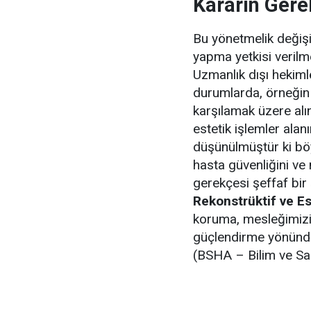
Kararın Gere
Bu yönetmelik değişik
yapma yetkisi verilm
Uzmanlık dışı hekimle
durumlarda, örneğin b
karşılamak üzere alı
estetik işlemler alanı
düşünülmüştür ki böy
hasta güvenliğini ve 
gerekçesi şeffaf bir 
Rekonstrüktif ve Es
koruma, mesleğimizin
güçlendirme yönündek
(BSHA – Bilim ve Sa