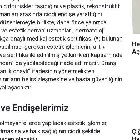
 ciddi riskler taşıdığını ve plastik, rekonstrüktif
manları arasında ciddi endişe yarattığını
u düzenlemeyle birlikte, daha önce yalnızca
f ve estetik cerrahi uzmanları, dermatoloji
ça onaylı medikal estetik sertifikası (*) bulunan
Hek
apılması gereken estetik işlemlerin, artık
Aç
ve sertifika ile edinilmiş yetkinlikleri kapsamında
ndan” da yapılabileceği ifade edilmiştir. Branş
anlık onaylı” ifadesinin yönetmelikten
sınırların belirsizleşmesine ve hasta güvenliğinin
yol açacaktır.
 ve Endişelerimiz
olmayan ellerde yapılacak estetik işlemler,
tmasına ve halk sağlığının ciddi şekilde
Çi
Ha
neden olacaktır.