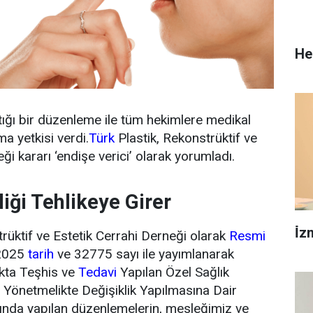
He
tığı bir düzenleme ile tüm hekimlere medikal
a yetkisi verdi.
Türk
Plastik, Rekonstrüktif ve
ği kararı ‘endişe verici’ olarak yorumladı.
iği Tehlikeye Girer
İ̇
trüktif ve Estetik Cerrahi Derneği olarak
Resmi
 2025
tarih
ve 32775 sayı ile yayımlanarak
akta Teşhis ve
Tedavi
Yapılan Özel Sağlık
 Yönetmelikte Değişiklik Yapılmasına Dair
nda yapılan düzenlemelerin, mesleğimiz ve