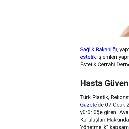
Sağlık Bakanlığı
, yap
estetik
işlemleri yapm
Estetik Cerrahi Derne
Hasta Güvenl
Türk Plastik, Rekons
Gazete
’de 07 Ocak
yürürlüğe giren “Ay
Kuruluşları Hakkında
Yönetmelik” kapsamı