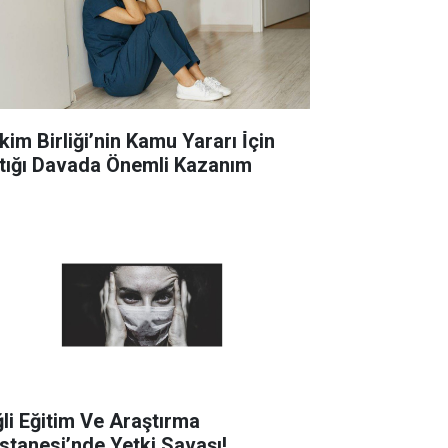
im Birliği’nin Kamu Yararı İ̇çin
tığı Davada Önemli Kazanım
ğli Eğitim Ve Araştırma
stanesi’nde Yetki Savaşı!