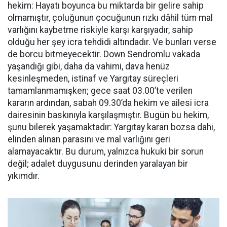
hekim:
Hayatı boyunca bu miktarda bir gelire sahip
olmamıştır, ç
oluğunun çocuğunun rızkı dâhil tüm mal
varlığını kaybetme riskiyle karşı karşıyadır,
sahip
olduğu her şey icra tehdidi altındadır. Ve bunları verse
de borcu bitmeyecektir.
Down Sendromlu vakada
yaşandığı gibi, daha da vahimi, dava henüz
kesinleşmeden, istinaf ve Yargıtay süreçleri
tamamlanmamışken;
gece saat 03.00’te verilen
kararın ardından,
sabah 09.30’da hekim ve ailesi icra
dairesinin baskınıyla karşılaşmıştır.
Bugün bu hekim,
şunu bilerek yaşamaktadır: Yargıtay kararı bozsa dahi,
elinden alınan parasını ve mal varlığını geri
alamayacaktır. Bu durum, yalnızca hukuki bir sorun
değil; adalet duygusunu derinden yaralayan bir
yıkımdır.