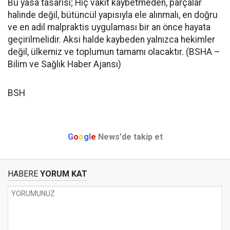
Bu yasa tasarısı;
Hiç vakit kaybetmeden,
parçalar
halinde değil, bütüncül yapısıyla ele alınmalı, e
n doğru
ve en adil malpraktis uygulaması bir an önce hayata
geçirilmelidir.
Aksi halde kaybeden yalnızca hekimler
değil, ülkemiz ve toplumun tamamı olacaktır. (BSHA –
Bilim ve Sağlık Haber Ajansı)
BSH
G
o
o
g
l
e
News'de takip et
HABERE
YORUM KAT