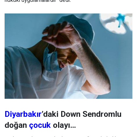
hukuki uygulamalardır” dedi.
Diyarbakır
’daki Down Sendromlu
doğan
çocuk
olayı…