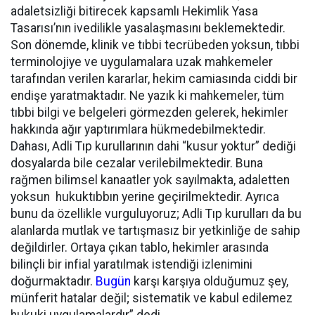
adaletsizliği bitirecek kapsamlı Hekimlik Yasa
Tasarısı’nın ivedilikle yasalaşmasını beklemektedir.
Son dönemde, klinik ve tıbbi tecrübeden yoksun, tıbbi
terminolojiye ve uygulamalara uzak mahkemeler
tarafından verilen kararlar, hekim camiasında ciddi bir
endişe yaratmaktadır. Ne yazık ki mahkemeler, tüm
tıbbi bilgi ve belgeleri görmezden gelerek, hekimler
hakkında ağır yaptırımlara hükmedebilmektedir.
Dahası, Adli Tıp kurullarının dahi “kusur yoktur” dediği
dosyalarda bile cezalar verilebilmektedir. Buna
rağmen bilimsel kanaatler yok sayılmakta, adaletten
yoksun hukuktıbbın yerine geçirilmektedir. Ayrıca
bunu da özellikle vurguluyoruz; Adli Tıp kurulları da bu
alanlarda mutlak ve tartışmasız bir yetkinliğe de sahip
değildirler. Ortaya çıkan tablo, hekimler arasında
bilinçli bir infial yaratılmak istendiği izlenimini
doğurmaktadır.
Bugün
karşı karşıya olduğumuz şey,
münferit hatalar değil; sistematik ve kabul edilemez