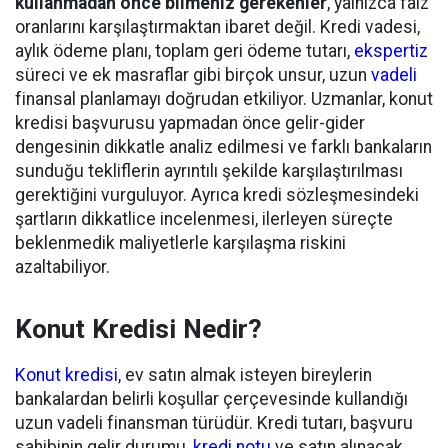
kullanmadan önce bilmeniz gerekenler
, yalnızca faiz
oranlarını karşılaştırmaktan ibaret değil. Kredi vadesi,
aylık ödeme planı, toplam geri ödeme tutarı,
ekspertiz
süreci ve ek masraflar gibi birçok unsur, uzun
vadeli
finansal planlamayı doğrudan etkiliyor. Uzmanlar, konut
kredisi başvurusu yapmadan önce gelir-gider
dengesinin dikkatle analiz edilmesi ve farklı bankaların
sunduğu tekliflerin ayrıntılı şekilde karşılaştırılması
gerektiğini vurguluyor. Ayrıca kredi sözleşmesindeki
şartların dikkatlice incelenmesi, ilerleyen süreçte
beklenmedik maliyetlerle karşılaşma riskini
azaltabiliyor.
Konut Kredisi Nedir?
Konut kredisi
, ev satın almak isteyen bireylerin
bankalardan belirli koşullar çerçevesinde kullandığı
uzun vadeli finansman türüdür. Kredi tutarı, başvuru
sahibinin gelir durumu,
kredi notu
ve satın alınacak