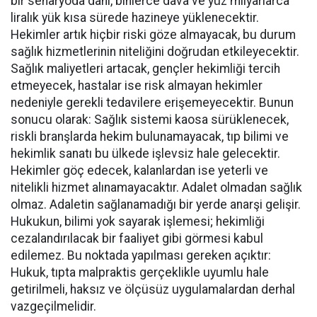
bir senaryoda dahi, binlerce dava ve yüz milyarlarca
liralık yük kısa sürede hazineye yüklenecektir.
Hekimler artık hiçbir riski göze almayacak, bu durum
sağlık hizmetlerinin niteliğini doğrudan etkileyecektir.
Sağlık maliyetleri artacak, gençler hekimliği tercih
etmeyecek, hastalar ise risk almayan hekimler
nedeniyle gerekli tedavilere erişemeyecektir. Bunun
sonucu olarak:
Sağlık sistemi kaosa sürüklenecek,
riskli branşlarda hekim bulunamayacak,
tıp bilimi ve
hekimlik sanatı bu ülkede işlevsiz hale gelecektir.
Hekimler göç edecek, kalanlardan ise yeterli ve
nitelikli hizmet alınamayacaktır.
Adalet olmadan sağlık
olmaz.
Adaletin sağlanamadığı bir yerde anarşi gelişir.
Hukukun, bilimi yok sayarak işlemesi; hekimliği
cezalandırılacak bir faaliyet gibi görmesi kabul
edilemez. Bu noktada yapılması gereken açıktır:
Hukuk, tıpta malpraktis gerçeklikle uyumlu hale
getirilmeli, haksız ve ölçüsüz uygulamalardan derhal
vazgeçilmelidir.