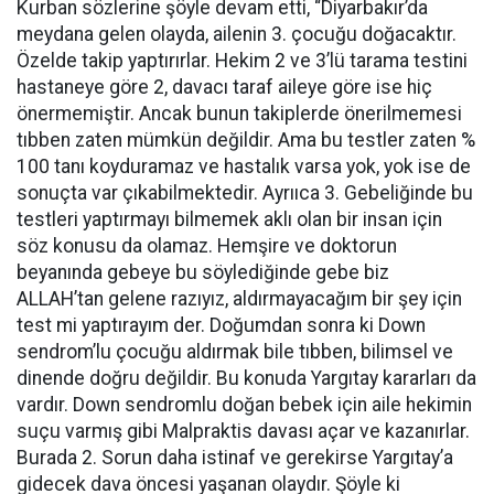
Kurban sözlerine şöyle devam etti, “Diyarbakır’da
meydana gelen olayda, ailenin 3. çocuğu doğacaktır.
Özelde takip yaptırırlar. Hekim 2 ve 3’lü tarama testini
hastaneye göre 2, davacı taraf aileye göre ise hiç
önermemiştir. Ancak bunun takiplerde önerilmemesi
tıbben zaten mümkün değildir. Ama bu testler zaten %
100 tanı koyduramaz ve hastalık varsa yok, yok ise de
sonuçta var çıkabilmektedir. Ayrııca 3. Gebeliğinde bu
testleri yaptırmayı bilmemek aklı olan bir insan için
söz konusu da olamaz. Hemşire ve doktorun
beyanında gebeye bu söylediğinde gebe biz
ALLAH’tan gelene razıyız, aldırmayacağım bir şey için
test mi yaptırayım der. Doğumdan sonra ki Down
sendrom’lu çocuğu aldırmak bile tıbben, bilimsel ve
dinende doğru değildir. Bu konuda Yargıtay kararları da
vardır. Down sendromlu doğan bebek için aile hekimin
suçu varmış gibi Malpraktis davası açar ve kazanırlar.
Burada 2. Sorun daha istinaf ve gerekirse Yargıtay’a
gidecek dava öncesi yaşanan olaydır. Şöyle ki