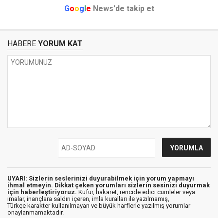
G
o
o
g
l
e
News'de takip et
HABERE
YORUM KAT
UYARI: Sizlerin seslerinizi duyurabilmek için yorum yapmayı
ihmal etmeyin. Dikkat çeken yorumları sizlerin sesinizi duyurmak
için haberleştiriyoruz.
Küfür, hakaret, rencide edici cümleler veya
imalar, inançlara saldırı içeren, imla kuralları ile yazılmamış,
Türkçe karakter kullanılmayan ve büyük harflerle yazılmış yorumlar
onaylanmamaktadır.