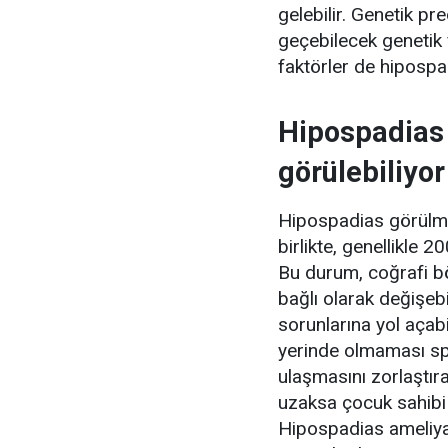
gelebilir. Genetik p
geçebilecek genetik 
faktörler de hipospadi
Hipospadias
görülebiliyor
Hipospadias görülme
birlikte, genellikle
Bu durum, coğrafi bö
bağlı olarak değişeb
sorunlarına yol açabi
yerinde olmaması sp
ulaşmasını zorlaştır
uzaksa çocuk sahibi 
Hipospadias ameliyat