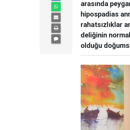
arasında peygam
hipospadias ann
rahatsızlıklar a
deliğinin norma
olduğu doğumsal