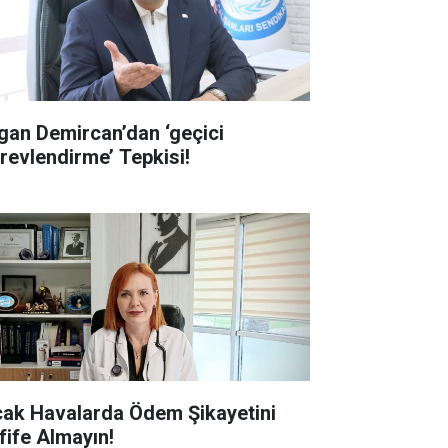
gan Demircan’dan ‘geçici
revlendirme’ Tepkisi!
cak Havalarda Ödem Şikayetini
fife Almayın!