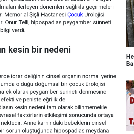
aları ilerleyen dönemleri sağlıkla geçirmeleri
or. Memorial Şişli Hastanesi
Çocuk
Ürolojisi
r. Onur Telli, hipospadias peygamber sünneti
ilgi verdi.
n kesin bir nedeni
He
Ba
rde idrar deliğinin cinsel organın normal yerine
onumda olduğu doğumsal bir çocuk ürolojisi
runa ek olarak peygamber sünneti denmesine
efekti ve peniste eğrilik de
diasın kesin nedeni tam olarak bilinmemekle
çevresel faktörlerin etkileşimi sonucunda ortaya
mektedir. Anne karnındaki bebeklerin cinsel
n bir sorun oluştuğunda hipospadias meydana