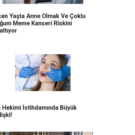
ken Yaşta Anne Olmak Ve Çoklu
ğum Meme Kanseri Riskini
altıyor
ş Hekimi İ̇stihdamında Büyük
işki!