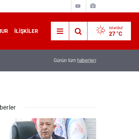
İstanbul
MUR
İLIŞKILER
27 °C
19:32
Sıcak Havalarda Ödem Şikayetini Hafife Almayı
Günün tüm
haberleri
berler