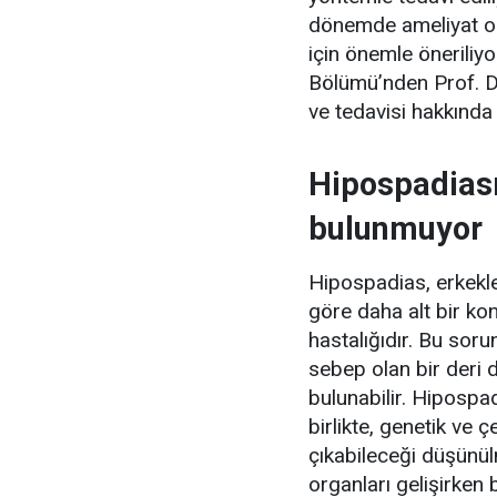
dönemde ameliyat olm
için önemle öneriliy
Bölümü’nden Prof. D
ve tedavisi hakkında b
Hipospadiası
bulunmuyor
Hipospadias, erkekle
göre daha alt bir k
hastalığıdır. Bu so
sebep olan bir deri d
bulunabilir. Hipospa
birlikte, genetik ve 
çıkabileceği düşünül
organları gelişirke