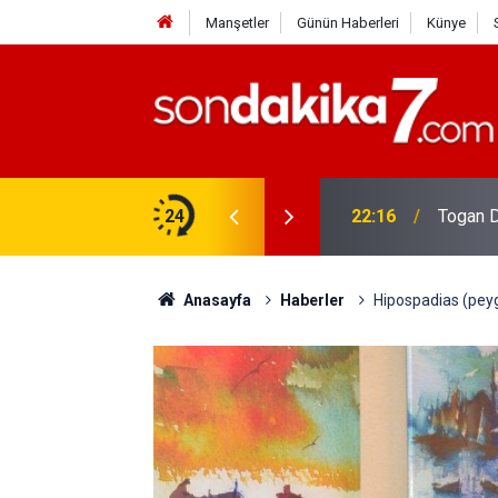
Manşetler
Günün Haberleri
Künye
rdir?
24
22:16
Togan D
Anasayfa
Haberler
Hipospadias (peyg