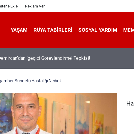
Sitene Ekle
Reklam Ver
YAŞAM
RÜYA TABIRLERI
SOSYAL YARDIM
ME
emircan’dan ‘geçici Görevlendirme’ Tepkisi!
amber Sünneti) Hastalığı Nedir ?
Ha