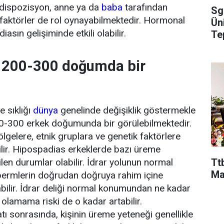
redispozisyon, anne ya da
baba
tarafından
Sg
faktörler de rol oynayabilmektedir. Hormonal
Ün
asın gelişiminde etkili olabilir.
Te
 200-300 doğumda bir
 sıklığı
dünya
genelinde değişiklik göstermekle
 200-300 erkek doğumunda bir görülebilmektedir.
lgelere, etnik gruplara ve genetik faktörlere
ilir. Hipospadias erkeklerde bazı üreme
len durumlar olabilir. İdrar yolunun normal
Ttb
Ma
ermlerin doğrudan doğruya rahim içine
abilir. İdrar deliği normal konumundan ne kadar
olamama riski de o kadar artabilir.
ı sonrasında, kişinin üreme yeteneği genellikle