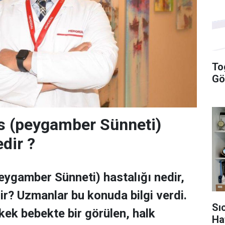
To
Gö
s (peygamber Sünneti)
dir ?
ygamber Sünneti) hastalığı nedir,
lir? Uzmanlar bu konuda bilgi verdi.
Sı
ek bebekte bir görülen, halk
Ha