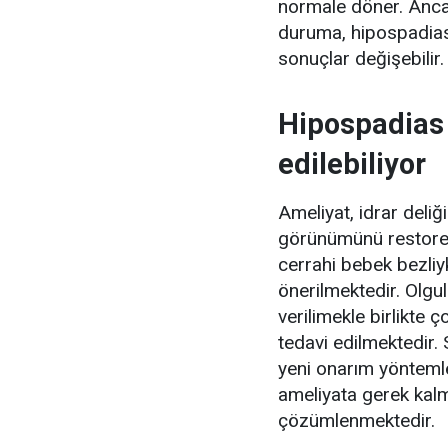
normale döner. Ancak
duruma, hipospadiası
sonuçlar değişebilir.
Hipospadias 
edilebiliyor
Ameliyat, idrar deli
görünümünü restore 
cerrahi bebek bezliy
önerilmektedir. Olgu
verilimekle birlikte 
tedavi edilmektedir. 
yeni onarım yöntemler
ameliyata gerek kalm
çözümlenmektedir.