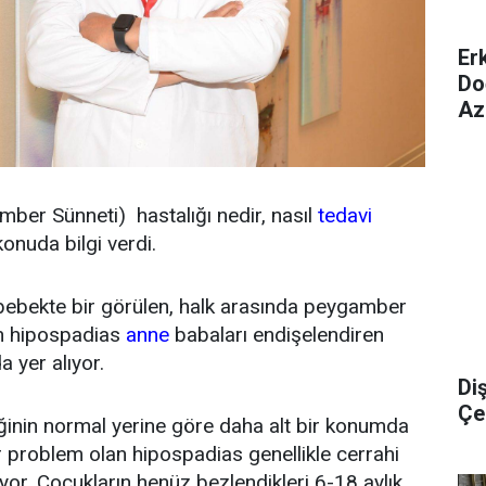
Er
Do
Az
ber Sünneti) hastalığı nedir, nasıl
tedavi
onuda bilgi verdi.
ebekte bir görülen, halk arasında peygamber
en hipospadias
anne
babaları endişelendiren
a yer alıyor.
Di
Çel
iğinin normal yerine göre daha alt bir konumda
 problem olan hipospadias genellikle cerrahi
yor. Çocukların henüz bezlendikleri 6-18 aylık