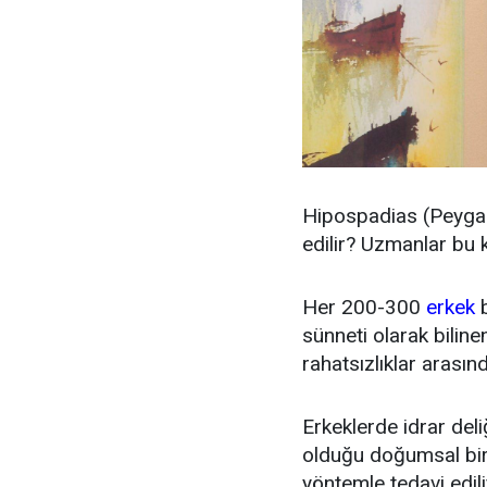
Hipospadias (Peygam
edilir? Uzmanlar bu k
Her 200-300
erkek
b
sünneti olarak bilin
rahatsızlıklar arasınd
Erkeklerde idrar del
olduğu doğumsal bir
yöntemle tedavi edili