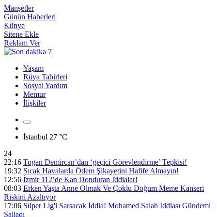
Manşetler
Günün Haberleri
Künye
Sitene Ekle
Reklam Ver
Yaşam
Rüya Tabirleri
Sosyal Yardım
Memur
İlişkiler
İstanbul
27 °C
24
22:16
Togan Demircan’dan ‘geçici Görevlendirme’ Tepkisi!
19:32
Sıcak Havalarda Ödem Şikayetini Hafife Almayın!
12:56
İ̇zmir 112’de Kan Donduran İ̇ddialar!
08:03
Erken Yaşta Anne Olmak Ve Çoklu Doğum Meme Kanseri
Riskini Azaltıyor
17:06
Süper Lig'i Sarsacak İddia! Mohamed Salah İddiası Gündemi
Salladı