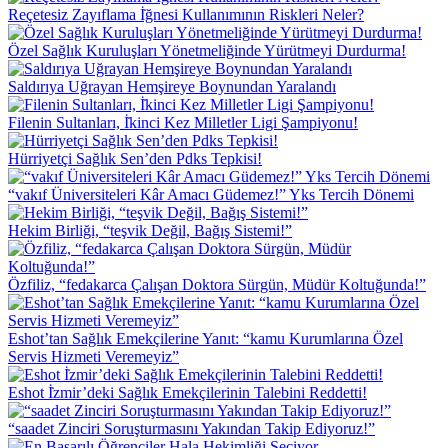
Reçetesiz Zayıflama İ̇ğnesi Kullanımının Riskleri Neler?
Özel Sağlık Kuruluşları Yönetmeliğinde Yürütmeyi Durdurma!
Saldırıya Uğrayan Hemşireye Boynundan Yaralandı
Filenin Sultanları, İ̇kinci Kez Milletler Ligi Şampiyonu!
Hürriyetçi Sağlık Sen’den Pdks Tepkisi!
“vakıf Üniversiteleri Kâr Amacı Güdemez!” Yks Tercih Dönemi
Hekim Birliği, “teşvik Değil, Bağış Sistemi!”
Özfiliz, “fedakarca Çalışan Doktora Sürgün, Müdür Koltuğunda!”
Eshot’tan Sağlık Emekçilerine Yanıt: “kamu Kurumlarına Özel
Servis Hizmeti Veremeyiz”
Eshot İ̇zmir’deki Sağlık Emekçilerinin Talebini Reddetti!
“saadet Zinciri Soruşturmasını Yakından Takip Ediyoruz!”