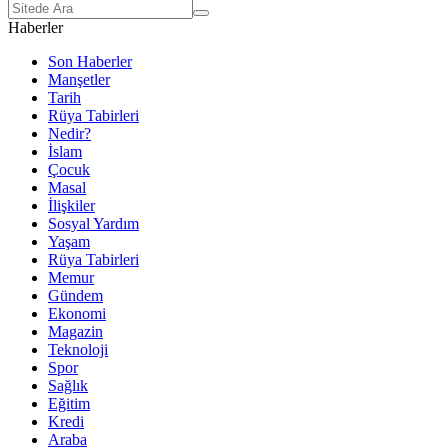
Haberler
Son Haberler
Manşetler
Tarih
Rüya Tabirleri
Nedir?
İslam
Çocuk
Masal
İlişkiler
Sosyal Yardım
Yaşam
Rüya Tabirleri
Memur
Gündem
Ekonomi
Magazin
Teknoloji
Spor
Sağlık
Eğitim
Kredi
Araba