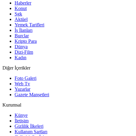
Haberler
Konut
Sgk
Aktüel
Yemek Tarifleri
İş İlanları
Burçlar
Kripto Para
Dünya
Dizi-Film
Kadın
Diğer İçerikler
Foto Galeri
Web Tv
Yazarlar
Gazete Manşetleri
Kurumsal
Künye
İletişim
Gizlilik İlkeleri
Kullanım Şartları