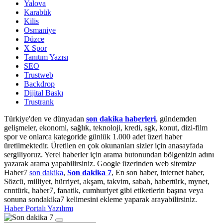
Yalova
Karabük
Kilis
Osmaniye
Düzce
X Spor
Tanıtım Yazısı
SEO
Trustweb
Backdrop
Dijital Baskı
Trustrank
Türkiye'den ve dünyadan
son dakika haberleri
, gündemden
gelişmeler, ekonomi, sağlık, teknoloji, kredi, sgk, konut, dizi-film
spor ve onlarca kategoride günlük 1.000 adet üzeri haber
üretilmektedir. Üretilen en çok okunanları sizler için anasayfada
sergiliyoruz. Yerel haberler için arama butonundan bölgenizin adını
yazarak arama yapabilirsiniz. Google üzerinden web sitemize
Haber7
son dakika
,
Son dakika 7
, En son haber, internet haber,
Sözcü, milliyet, hürriyet, akşam, takvim, sabah, habertürk, mynet,
cnntürk, haber7, fanatik, cumhuriyet gibi etiketlerin başına veya
sonuna sondakika7 kelimesini ekleme yaparak arayabilirsiniz.
Haber Portalı Yazılımı