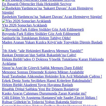
En Başarılı Öğrenciler Hala Hekimliği Seçiyor
Başhekim Yardımcısı’na ‘hakaret Davası’ Açan Hemşireye Sürgün!
Yks 2026 Sonuçları Açıklandı
Boyunda Fark Edilen Şişlikler Göz Ardı Edilmemeli
Şanlıurfa’da Tutuklanan Hekim Tahliye Oldu!
Maden Aranan Yukarı Kızılca Köyü’nde Topyekün Direniş Başladı
!
Ttb Ahek: “aile Hekimleri Randevu Memuru Yapıldı!”
Başkan Demircan’dan Sağlık Bakanlığı’na Çağrı!
Hekim Birliği’nden O Doktora Yönelik Tutuklama Kararı Hakkında
Açıklama
Sinop’ta Asm’de Görevli Sağlık Memuru Darp Edildi!
Menopoz Sonrası Dönemde Kolajen Miktarı Azalabilir
İ̇srail Tarafından Alıkonulan Hekimler İ̇çin Acil Müdahale Çağrısı !
Erkek Deniz Şortu Seçilirken Hangi Kriterlere Bakılmalıdır?
Hekim Birliği Akademi Yayın Hayatına Başladı
Bisağlık Dijital Sağlıkta Yeni Bir Dönem Başlatıyor
Kasko Aracın Çalınması Durumunda Zararı Karşılar mı?
Çiğli Eğitim Ve Araştırma Hastanesi’nde Saadet Zinciri İ̇ddiası !
Ruhsar Gültekin’in Tedavisi Yoğun Bakımda Sürüyor