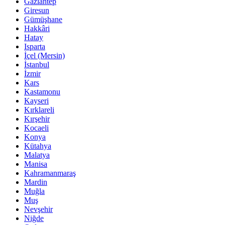
Gaziantep
Giresun
Gümüşhane
Hakkâri
Hatay
Isparta
İçel (Mersin)
İstanbul
İzmir
Kars
Kastamonu
Kayseri
Kırklareli
Kırşehir
Kocaeli
Konya
Kütahya
Malatya
Manisa
Kahramanmaraş
Mardin
Muğla
Muş
Nevşehir
Niğde