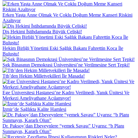
Erken Yaşta Anne Olmak Ve Çoklu Doğum Meme Kanseri Riskini
Azaltıyor
Diş Hekimi İ̇stihdamında Büyük Çelişki!
Hekim Birliği Yönetimi Eski Sağlık Bakanı Fahrettin Koca İle
Buluştu!
Sgk Binasının Demokrasi Üniversitesi’ne Verilmesine Sert Tepki!
Ttb’den Hekim Milletvekilleri İle Masada!
Ege Üniversitesi Hastanesi’ne Kadro Verilmedi, Yanık Ünitesi Ve
Merkezi Ameliyathane Açılamıyor!
İ̇zmir’de Sağlıkta Kalite Hamlesi
Dr. Paksoy’dan Ebeveynlere “yemek Savaşı” Uyarısı: “b Planı
Sunmayın, Kararlı Olun”