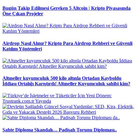
Bugün Takip Edilmesi Gereken 5 Altcoin | Kripto Piyasasında
Öne Çıkan Projeler
Airdrop Nasıl Alınır? Kripto Para Airdrop Rehberi ve Güvenli
Katılım Yöntemleri
Altıneller kuyumculuk 500 kilo altınla Ortadan Kayboldu
İddiası Ortalığı Karıştırdı! Altıneller Kuyumculuk sahibi kim?
Sahte Diploma Skandalı… Padişah Torunu Diploması..