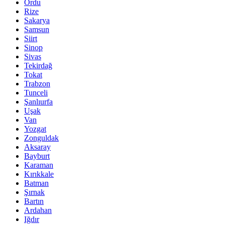
Ordu
Rize
Sakarya
Samsun
Siirt
Sinop
Sivas
Tekirdağ
Tokat
Trabzon
Tunceli
Şanlıurfa
Uşak
Van
Yozgat
Zonguldak
Aksaray
Bayburt
Karaman
Kırıkkale
Batman
Şırnak
Bartın
Ardahan
Iğdır