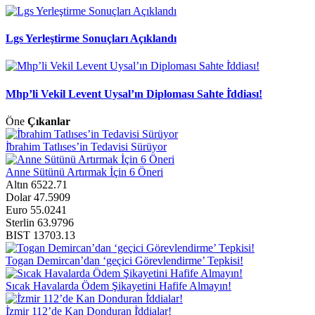
Lgs Yerleştirme Sonuçları Açıklandı
Mhp’li Vekil Levent Uysal’ın Diploması Sahte İ̇ddiası!
Öne
Çıkanlar
İ̇brahim Tatlıses’in Tedavisi Sürüyor
Anne Sütünü Artırmak İçin 6 Öneri
Altın
6522.71
Dolar
47.5909
Euro
55.0241
Sterlin
63.9796
BIST
13703.13
Togan Demircan’dan ‘geçici Görevlendirme’ Tepkisi!
Sıcak Havalarda Ödem Şikayetini Hafife Almayın!
İ̇zmir 112’de Kan Donduran İ̇ddialar!