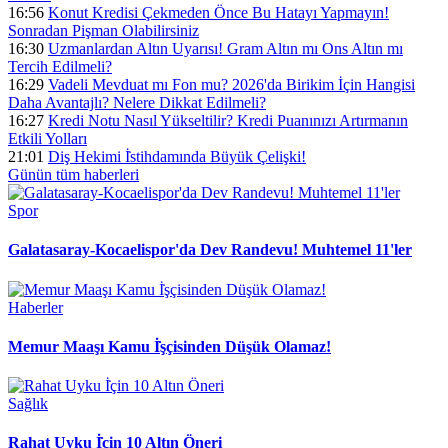
16:56
Konut Kredisi Çekmeden Önce Bu Hatayı Yapmayın!
Sonradan Pişman Olabilirsiniz
16:30
Uzmanlardan Altın Uyarısı! Gram Altın mı Ons Altın mı
Tercih Edilmeli?
16:29
Vadeli Mevduat mı Fon mu? 2026'da Birikim İçin Hangisi
Daha Avantajlı? Nelere Dikkat Edilmeli?
16:27
Kredi Notu Nasıl Yükseltilir? Kredi Puanınızı Artırmanın
Etkili Yolları
21:01
Diş Hekimi İ̇stihdamında Büyük Çelişki!
Günün tüm
haberleri
Spor
Galatasaray-Kocaelispor'da Dev Randevu! Muhtemel 11'ler
Haberler
Memur Maaşı Kamu İ̇şçisinden Düşük Olamaz!
Sağlık
Rahat Uyku İ̇çin 10 Altın Öneri